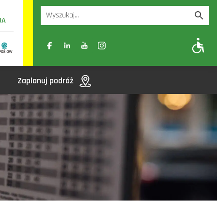
UA
A
A-
A+
Zaplanuj podróż