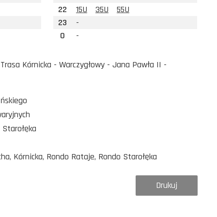
22
15U
35U
55U
23
-
0
-
rasa Kórnicka - Warczygłowy - Jana Pawła II -
ańskiego
waryjnych
 Starołęka
cha, Kórnicka, Rondo Rataje, Rondo Starołęka
Drukuj