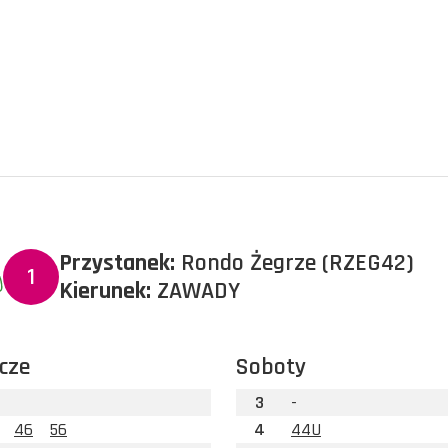
Przystanek:
Rondo Żegrze (RZEG42)
1
Kierunek:
ZAWADY
cze
Soboty
3
-
46
56
4
44U