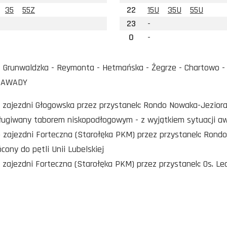
35
55Z
22
15U
35U
55U
23
-
0
-
Grunwaldzka - Reymonta - Hetmańska - Żegrze - Chartowo - T
 ZAWADY
o zajezdni Głogowska przez przystanek: Rondo Nowaka-Jezior
sługiwany taborem niskopodłogowym - z wyjątkiem sytuacji a
o zajezdni Forteczna (Starołęka PKM) przez przystanek: Rondo
ócony do pętli Unii Lubelskiej
o zajezdni Forteczna (Starołęka PKM) przez przystanek: Os. Le