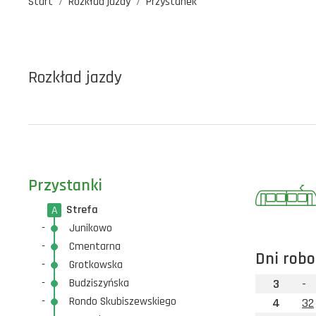
Start
Rozkład jazdy
Przystanek
Rozkład jazdy
Przystanki
Strefa
A
-
Junikowo
-
Cmentarna
Dni robo
-
Grotkowska
-
Budziszyńska
3
-
-
Rondo Skubiszewskiego
4
32