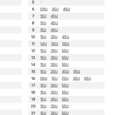
5
-
6
09U
25U
45U
7
15U
45U
8
15U
45U
9
15U
45U
10
15U
35U
45U
11
14U
35U
55U
12
15U
35U
55U
13
15U
35U
55U
14
15U
35U
55U
15
15U
35U
45U
55U
16
05U
15U
25U
35U
55U
17
15U
35U
55U
18
15U
35U
55U
19
15U
35U
55U
20
15U
35U
55U
21
15U
35U
55U