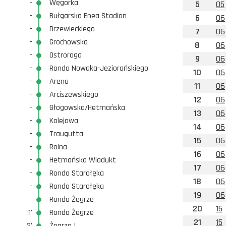
-
Węgorka
5
05
-
Bułgarska Enea Stadion
6
06
-
Drzewieckiego
7
06
-
Grochowska
8
06
-
Ostroroga
9
06
-
Rondo Nowaka-Jeziorańskiego
10
06
-
Arena
11
06
-
Arciszewskiego
12
06
-
Głogowska/Hetmańska
13
06
-
Kolejowa
14
06
-
Traugutta
15
06
-
Rolna
16
06
-
Hetmańska Wiadukt
17
06
-
Rondo Starołęka
18
06
-
Rondo Starołęka
19
06
-
Rondo Żegrze
20
15
1'
Rondo Żegrze
21
15
2'
Żegrze I