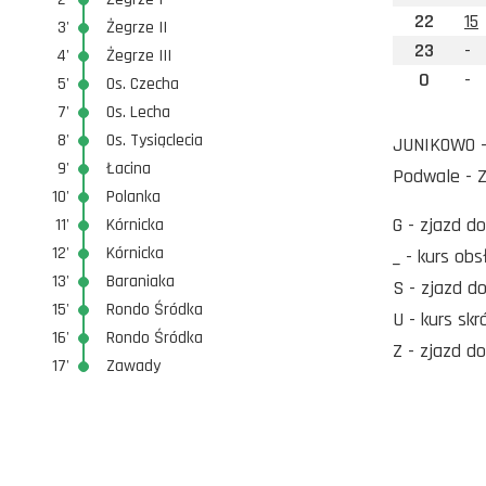
22
15
3'
Żegrze II
23
-
4'
Żegrze III
0
-
5'
Os. Czecha
7'
Os. Lecha
8'
Os. Tysiąclecia
JUNIKOWO - 
9'
Łacina
Podwale -
10'
Polanka
G - zjazd d
11'
Kórnicka
12'
Kórnicka
_ - kurs ob
13'
Baraniaka
S - zjazd d
15'
Rondo Śródka
U - kurs skr
16'
Rondo Śródka
Z - zjazd d
17'
Zawady