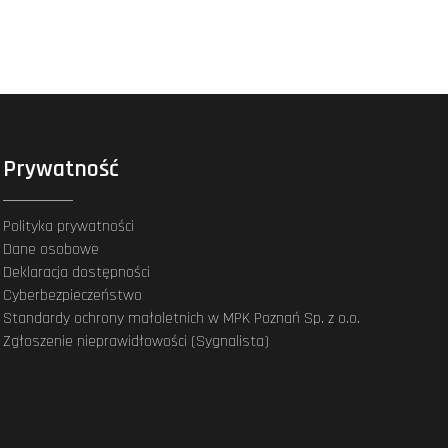
Prywatność
Polityka prywatności
Dane osobowe
Deklaracja dostępności
Cyberbezpieczeństwo
Standardy ochrony małoletnich w MPK Poznań Sp. z o.o.
Zgłoszenie nieprawidłowości (Sygnalista)