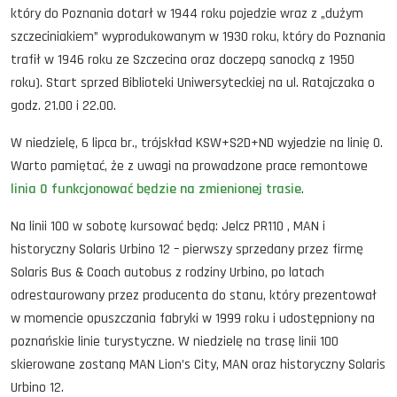
który do Poznania dotarł w 1944 roku pojedzie wraz z „dużym
szczeciniakiem” wyprodukowanym w 1930 roku, który do Poznania
trafił w 1946 roku ze Szczecina oraz doczepą sanocką z 1950
roku). Start sprzed Biblioteki Uniwersyteckiej na ul. Ratajczaka o
godz. 21.00 i 22.00.
W niedzielę, 6 lipca br., trójskład KSW+S2D+ND wyjedzie na linię 0.
Warto pamiętać, że z uwagi na prowadzone prace remontowe
linia 0 funkcjonować będzie na zmienionej trasie
.
Na linii 100 w sobotę kursować będą: Jelcz PR110 , MAN i
historyczny Solaris Urbino 12 – pierwszy sprzedany przez firmę
Solaris Bus & Coach autobus z rodziny Urbino, po latach
odrestaurowany przez producenta do stanu, który prezentował
w momencie opuszczania fabryki w 1999 roku i udostępniony na
poznańskie linie turystyczne. W niedzielę na trasę linii 100
skierowane zostaną MAN Lion’s City, MAN oraz historyczny Solaris
Urbino 12.