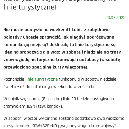
linie turystyczne!
03.07.2025
Nie macie pomysłu na weekend? Lubicie zabytkowe
pojazdy? Chcecie sprawdzić, jak niegdyś podróżowano
komunikacją miejską? Jeśli tak, to linie turystyczne są
idealną propozycją dla Was! W sobotę i niedzielę na trasy
znów wyjadą historyczne tramwaje i autobusy (w sobotę
przewidziano specjalne kursy wieczorne).
Poznańskie
linie turystyczne
funkcjonują w soboty, niedziele i
święta – aż do ostatniego weekendu września br.
W najbliższą sobotę (5 lipca br.) linia 20 będzie obsługiwana
tramwajem 102N (tzw. kanciak).
W sobotni wieczór wykonane zostaną dodatkowo dwa wieczorne
kursy składem KSW+S2D+ND („wojenny wagon tramwajowy”,