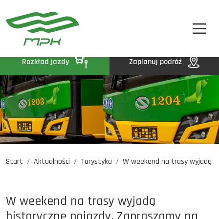
STREFA PASAŻERA
A
A-
A+
STREFA MPK
BIP
Rozkład jazdy
Zaplanuj podróż
KONTAKT
Start
Aktualności
Turystyka
W weekend na trasy wyjadą h..
Rozkład jazdy
Komunikaty
Oferty pracy
W weekend na trasy wyjadą
DE
EN
UA
historyczne pojazdy. Zapraszamy na