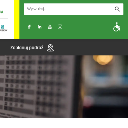
UA
A
A-
A+
Zaplanuj podróż