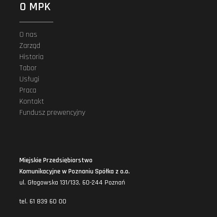
O MPK
O nas
Zarząd
Historia
Tabor
Usługi
Praca
Kontakt
Fundusz prewencyjny
Miejskie Przedsiębiorstwo
Komunikacyjne w Poznaniu Spółka z o.o.
ul. Głogowska 131/133, 60-244 Poznań
tel. 61 839 60 00