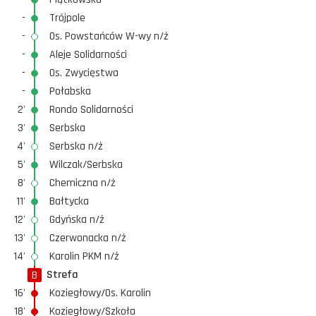
-
Trójpole
-
Os. Powstańców W-wy n/ż
-
Aleje Solidarności
-
Os. Zwycięstwa
-
Połabska
2'
Rondo Solidarności
3'
Serbska
4'
Serbska n/ż
5'
Wilczak/Serbska
8'
Chemiczna n/ż
11'
Bałtycka
12'
Gdyńska n/ż
13'
Czerwonacka n/ż
14'
Karolin PKM n/ż
Strefa
B
16'
Koziegłowy/Os. Karolin
18'
Koziegłowy/Szkoła