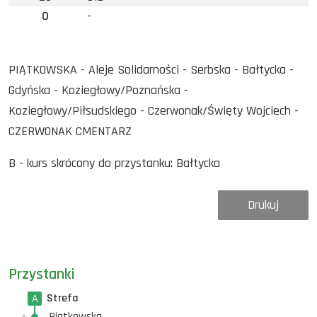
0
-
PIĄTKOWSKA - Aleje Solidarności - Serbska - Bałtycka -
Gdyńska - Koziegłowy/Poznańska -
Koziegłowy/Piłsudskiego - Czerwonak/Święty Wojciech -
CZERWONAK CMENTARZ
B - kurs skrócony do przystanku: Bałtycka
Drukuj
Przystanki
Strefa
A
-
Piątkowska