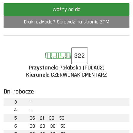
Ważny od do
Brak rozkładu? Sprawdź na stronie ZTM
322
Przystanek:
Połabska (POLA02)
Kierunek:
CZERWONAK CMENTARZ
Dni robocze
3
-
4
-
5
06
21
38
53
6
08
23
38
53