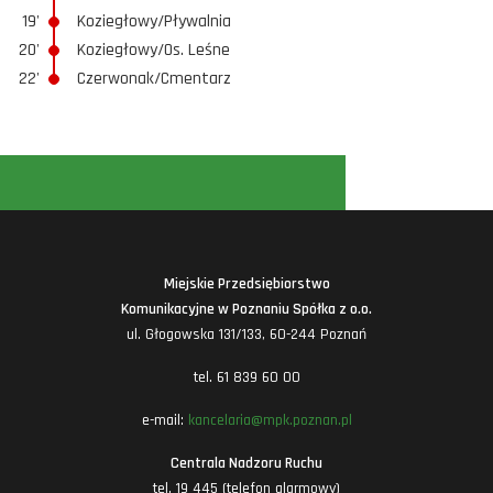
19'
Koziegłowy/Pływalnia
20'
Koziegłowy/Os. Leśne
22'
Czerwonak/Cmentarz
Miejskie Przedsiębiorstwo
Komunikacyjne w Poznaniu Spółka z o.o.
ul. Głogowska 131/133, 60-244 Poznań
tel. 61 839 60 00
e-mail:
kancelaria@mpk.poznan.pl
Centrala Nadzoru Ruchu
tel. 19 445 (telefon alarmowy)