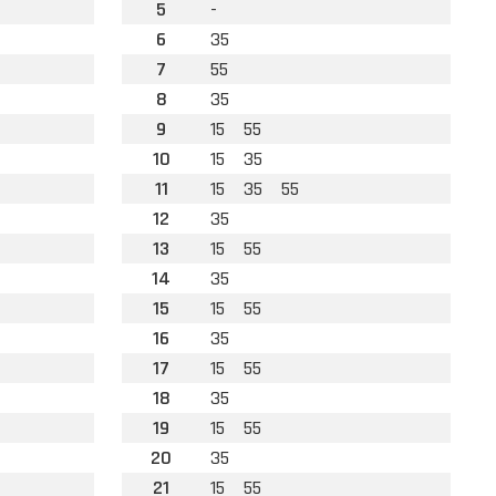
5
-
6
35
7
55
8
35
9
15
55
10
15
35
11
15
35
55
12
35
13
15
55
14
35
15
15
55
16
35
17
15
55
18
35
19
15
55
20
35
21
15
55