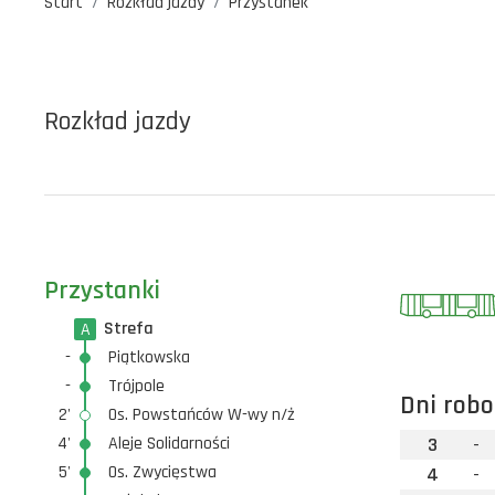
Start
Rozkład jazdy
Przystanek
Rozkład jazdy
Przystanki
Strefa
A
-
Piątkowska
-
Trójpole
Dni robo
2'
Os. Powstańców W-wy n/ż
4'
Aleje Solidarności
3
-
5'
Os. Zwycięstwa
4
-