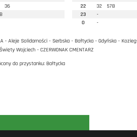
36
22
32
57B
B
23
-
0
-
- Aleje Solidarności - Serbska - Bałtycka - Gdyńska - Kozie
Święty Wojciech - CZERWONAK CMENTARZ
rócony do przystanku: Bałtycka