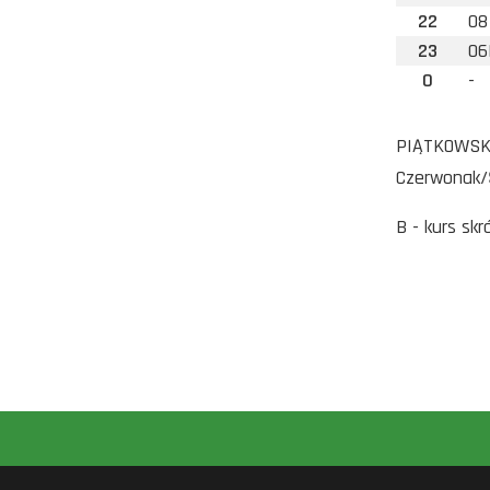
22
08
23
06
0
-
PIĄTKOWSKA 
Czerwonak/
B - kurs sk