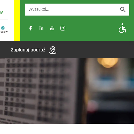
UA
A
A-
A+
Zaplanuj podróż