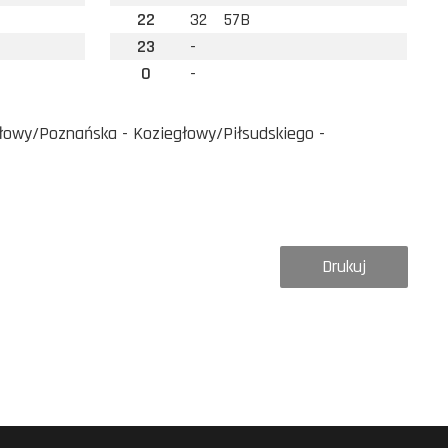
22
32
57B
23
-
0
-
głowy/Poznańska - Koziegłowy/Piłsudskiego -
Drukuj