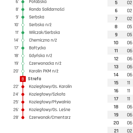
6'
Połabska
5
02
8'
Rondo Solidarności
6
02
9'
Serbska
7
02
10'
Serbska n/ż
8
05
11'
Wilczak/Serbska
9
05
14'
Chemiczna n/ż
10
06
17'
Bałtycka
11
06
18'
Gdyńska n/ż
12
06
19'
Czerwonacka n/ż
13
06
20'
Karolin PKM n/ż
14
06
Strefa
B
15
11
22'
Koziegłowy/Os. Karolin
16
11
24'
Koziegłowy/Szkoła
17
11
25'
Koziegłowy/Pływalnia
18
06
26'
Koziegłowy/Os. Leśne
19
06
28'
Czerwonak/Cmentarz
20
06
21
02