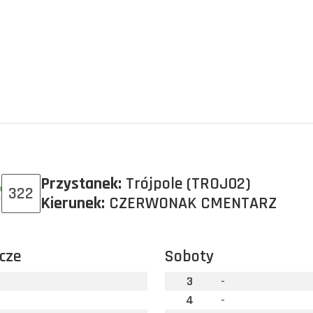
Przystanek:
Trójpole (TROJ02)
322
Kierunek:
CZERWONAK CMENTARZ
cze
Soboty
3
-
4
-