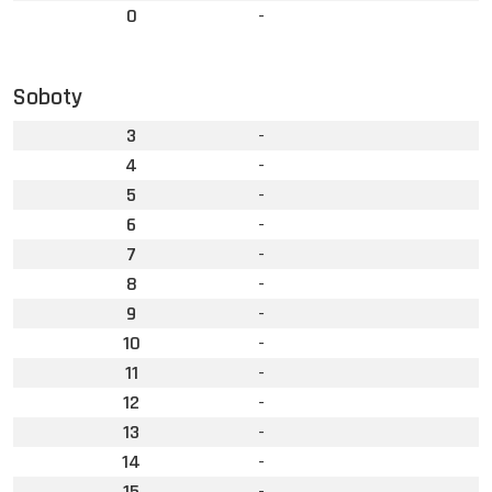
0
-
Soboty
3
-
4
-
5
-
6
-
7
-
8
-
9
-
10
-
11
-
12
-
13
-
14
-
15
-