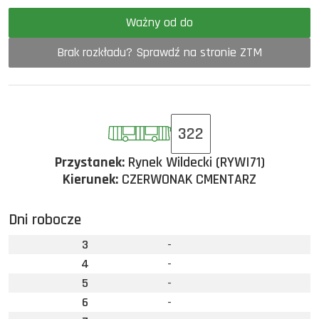
Ważny od do
Brak rozkładu? Sprawdź na stronie ZTM
322
Przystanek:
Rynek Wildecki (RYWI71)
Kierunek:
CZERWONAK CMENTARZ
Dni robocze
3
-
4
-
5
-
6
-