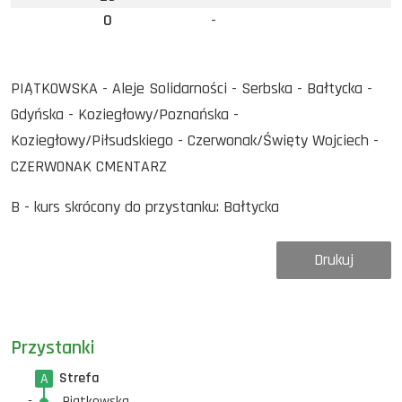
0
-
PIĄTKOWSKA - Aleje Solidarności - Serbska - Bałtycka -
Gdyńska - Koziegłowy/Poznańska -
Koziegłowy/Piłsudskiego - Czerwonak/Święty Wojciech -
CZERWONAK CMENTARZ
B - kurs skrócony do przystanku: Bałtycka
Drukuj
Przystanki
Strefa
A
-
Piątkowska