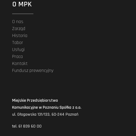
O MPK
O nas
Zarząd
Historia
Tabor
Usługi
Praca
Kontakt
Fundusz prewencyjny
Miejskie Przedsiębiorstwo
Komunikacyjne w Poznaniu Spółka z o.o.
ul. Głogowska 131/133, 60-244 Poznań
tel. 61 839 60 00