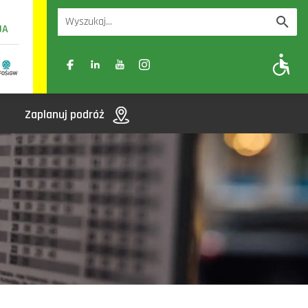
UA
A
A-
A+
Zaplanuj podróż