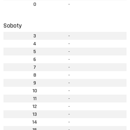
0
-
Soboty
3
-
4
-
5
-
6
-
7
-
8
-
9
-
10
-
11
-
12
-
13
-
14
-
15
-