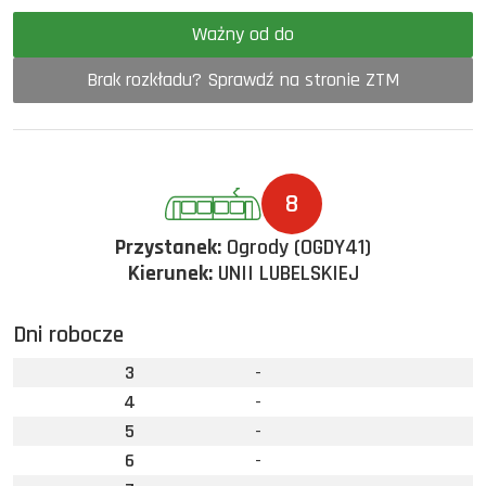
Ważny od do
Brak rozkładu? Sprawdź na stronie ZTM
8
Przystanek:
Ogrody (OGDY41)
Kierunek:
UNII LUBELSKIEJ
Dni robocze
3
-
4
-
5
-
6
-