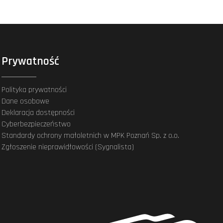
Prywatność
Polityka prywatności
Dane osobowe
Deklaracja dostępności
Cyberbezpieczeństwo
Standardy ochrony małoletnich w MPK Poznań Sp. z o.o.
Zgłoszenie nieprawidłowości (Sygnalista)