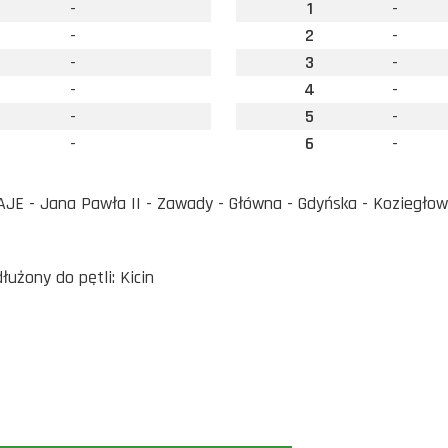
-
1
-
-
2
-
-
3
-
-
4
-
-
5
-
-
6
-
JE - Jana Pawła II - Zawady - Główna - Gdyńska - Koziegło
łużony do pętli: Kicin