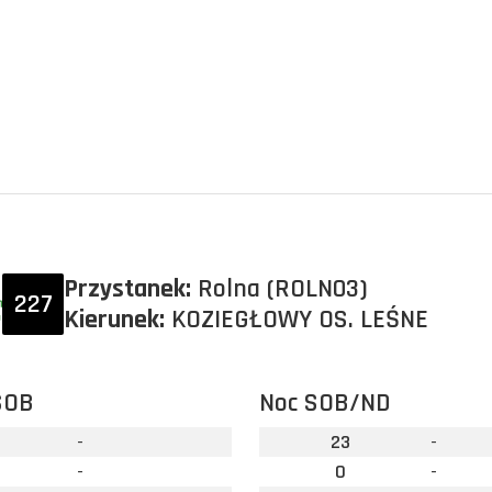
Przystanek:
Rolna (ROLN03)
227
Kierunek:
KOZIEGŁOWY OS. LEŚNE
SOB
Noc SOB/ND
-
23
-
-
0
-