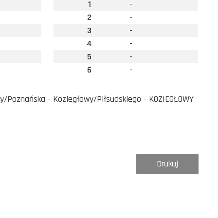
1
-
2
-
3
-
4
-
5
-
6
-
wy/Poznańska - Koziegłowy/Piłsudskiego - KOZIEGŁOWY
Drukuj