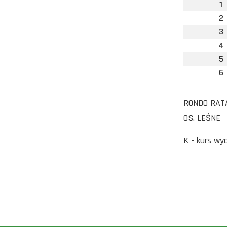
1
2
3
4
5
6
RONDO RATA
OS. LEŚNE
K - kurs wyd