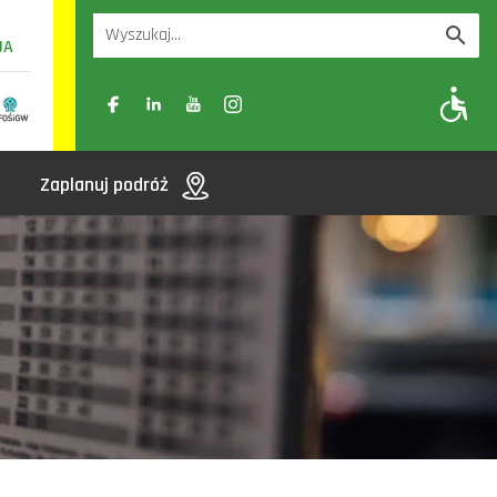
UA
A
A-
A+
Zaplanuj podróż