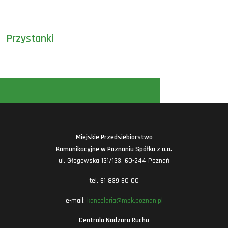
Przystanki
Miejskie Przedsiębiorstwo
Komunikacyjne w Poznaniu Spółka z o.o.
ul. Głogowska 131/133, 60-244 Poznań
tel. 61 839 60 00
e-mail:
kancelaria@mpk.poznan.pl
Centrala Nadzoru Ruchu