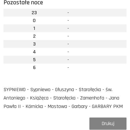
Pozostałe noce
23
-
0
-
1
-
2
-
3
-
4
-
5
-
6
-
SYPNIEWO - Sypniewo - Głuszyna - Starołęcka - św.
Antoniego - Książęca - Starołęcka - Zamenhofa - Jana
Pawła II - Kórnicka - Mostowa - Garbary - GARBARY PKM
Drukuj