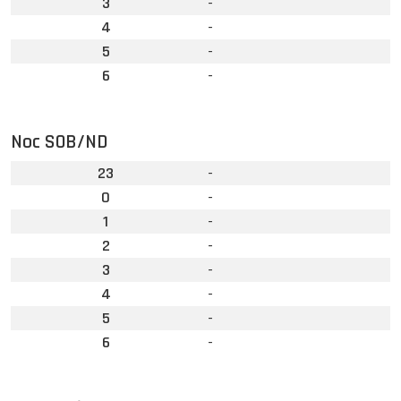
3
-
4
-
5
-
6
-
Noc SOB/ND
23
-
0
-
1
-
2
-
3
-
4
-
5
-
6
-