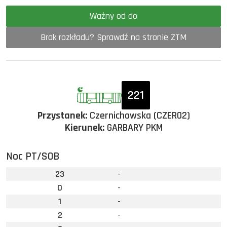
Ważny od do
Brak rozkładu? Sprawdź na stronie ZTM
221
Przystanek:
Czernichowska (CZER02)
Kierunek:
GARBARY PKM
Noc PT/SOB
23
-
0
-
1
-
2
-