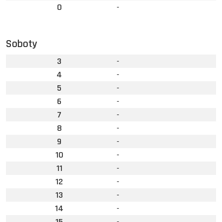
0
-
Soboty
3
-
4
-
5
-
6
-
7
-
8
-
9
-
10
-
11
-
12
-
13
-
14
-
15
-