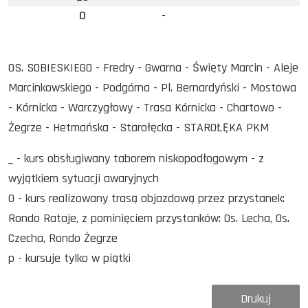
0
-
OS. SOBIESKIEGO - Fredry - Gwarna - Święty Marcin - Aleje
Marcinkowskiego - Podgórna - Pl. Bernardyński - Mostowa
- Kórnicka - Warczygłowy - Trasa Kórnicka - Chartowo -
Żegrze - Hetmańska - Starołęcka - STAROŁĘKA PKM
_ - kurs obsługiwany taborem niskopodłogowym - z
wyjątkiem sytuacji awaryjnych
O - kurs realizowany trasą objazdową przez przystanek:
Rondo Rataje, z pominięciem przystanków: Os. Lecha, Os.
Czecha, Rondo Żegrze
p - kursuje tylko w piątki
Drukuj