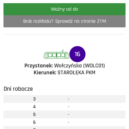
Ważny od do
Brak rozkładu? Sprawdź na stronie ZTM
16
Przystanek:
Wołczyńska (WOLC01)
Kierunek:
STAROŁĘKA PKM
Dni robocze
3
-
4
-
5
-
6
-