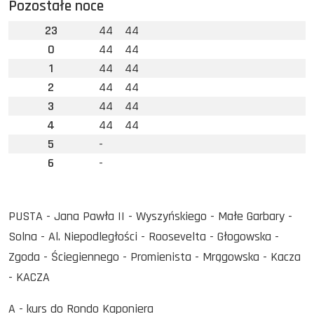
Pozostałe noce
23
44
44
0
44
44
1
44
44
2
44
44
3
44
44
4
44
44
5
-
6
-
PUSTA - Jana Pawła II - Wyszyńskiego - Małe Garbary -
Solna - Al. Niepodległości - Roosevelta - Głogowska -
Zgoda - Ściegiennego - Promienista - Mrągowska - Kacza
- KACZA
A - kurs do Rondo Kaponiera