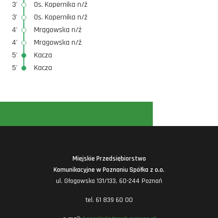
3'
Os. Kopernika n/ż
3'
Os. Kopernika n/ż
4'
Mrągowska n/ż
4'
Mrągowska n/ż
5'
Kacza
5'
Kacza
Miejskie Przedsiębiorstwo
Komunikacyjne w Poznaniu Spółka z o.o.
ul. Głogowska 131/133, 60-244 Poznań
tel. 61 839 60 00