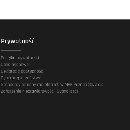
Prywatność
Polityka prywatności
Dane osobowe
Deklaracja dostępności
Cyberbezpieczeństwo
Standardy ochrony małoletnich w MPK Poznań Sp. z o.o.
Zgłoszenie nieprawidłowości (Sygnalista)