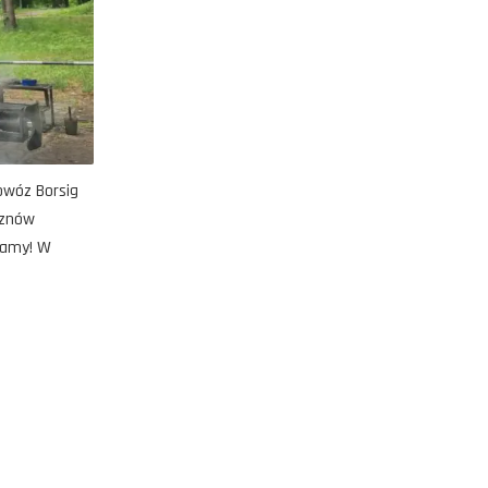
owóz Borsig
 znów
zamy! W