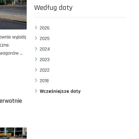
Według daty
2026
onownie wyjadą
2025
czne.
2024
wagonów ...
2023
2022
2018
Wcześniejsze daty
ierwotnie