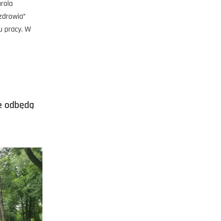
rola
zdrowia”
u pracy. W
ce odbędą