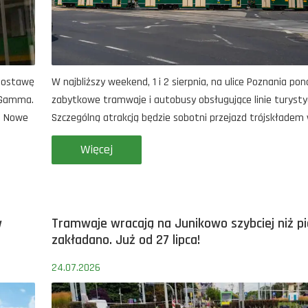
dostawę
W najbliższy weekend, 1 i 2 sierpnia, na ulice Poznania p
 Gamma.
zabytkowe tramwaje i autobusy obsługujące linie turysty
. Nowe
Szczególną atrakcją będzie sobotni przejazd trójskładem 
Więcej
w
Tramwaje wracają na Junikowo szybciej niż p
zakładano. Już od 27 lipca!
24.07.2026