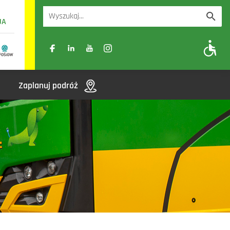
UA
A
A-
A+
Zaplanuj podróż