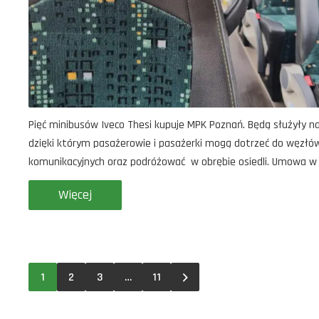
Pięć minibusów Iveco Thesi kupuje MPK Poznań. Będą służyły na 
dzięki którym pasażerowie i pasażerki mogą dotrzeć do węzłó
komunikacyjnych oraz podróżować w obrębie osiedli. Umowa w te
Więcej
1
2
3
…
11