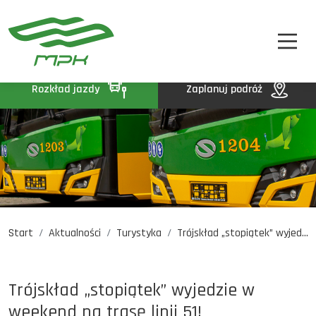
STREFA PASAŻERA
A
A-
A+
STREFA MPK
BIP
Rozkład jazdy
Zaplanuj podróż
KONTAKT
Start
Aktualności
Turystyka
Trójskład „stopiątek” wyjed...
Rozkład jazdy
Komunikaty
Oferty pracy
Trójskład „stopiątek” wyjedzie w
DE
EN
UA
weekend na trasę linii 51!