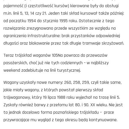
pojemność (i częstotliwość kursów) kierowane były do obsługi
m.in. linii 5, 13, 14 czy 21. Jeden taki skład kursował także później:
od początku 1994 do stycznia 1995 roku. Ostatecznie z tego
rozwiązania zrezygnowano przede wszystkim ze względu na
ograniczenia infrastrukturalne: brak przystanków odpowiedniej
długości oraz blokowanie przez tak długie tramwaje skrzyżowań.
Teraz trójskład wagonów 105Na powraca do przewozów
pasażerskich, choć już nie tych codziennych – w najbliższy
weekend zadebiutuje na linii turystycznej.
Wagony uzyskały nowe numery: 260, 258, 259, czyli takie same,
jakie miały wagony, z których powstał pierwszy skład
trójwagonowy, który 19 lipca 1988 roku wyjechał na trasę linii 5.
Zyskały również barwy z przełomu lat 80. i 90. XX wieku. Nie jest
to jednak docelowa forma poznańskiego trójskładu – prace
przywracające mu wygląd z tego okresu będą kontynuowane.