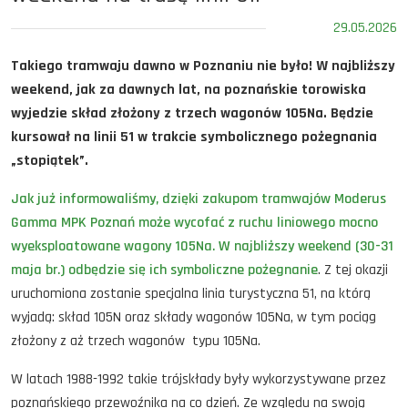
29.05.2026
Takiego tramwaju dawno w Poznaniu nie było! W najbliższy
weekend, jak za dawnych lat, na poznańskie torowiska
wyjedzie skład złożony z trzech wagonów 105Na. Będzie
kursował na linii 51 w trakcie symbolicznego pożegnania
„stopiątek”
.
Jak już informowaliśmy, dzięki zakupom tramwajów Moderus
Gamma MPK Poznań może wycofać z ruchu liniowego mocno
wyeksploatowane wagony 105Na. W najbliższy weekend (30-31
maja br.) odbędzie się ich symboliczne pożegnanie
. Z tej okazji
uruchomiona zostanie specjalna linia turystyczna 51, na którą
wyjadą: skład 105N oraz składy wagonów 105Na, w tym pociąg
złożony z aż trzech wagonów typu 105Na.
W latach 1988-1992 takie trójskłady były wykorzystywane przez
poznańskiego przewoźnika na co dzień. Ze względu na swoją