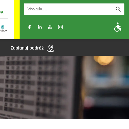
UA
A
A-
A+
Zaplanuj podróż