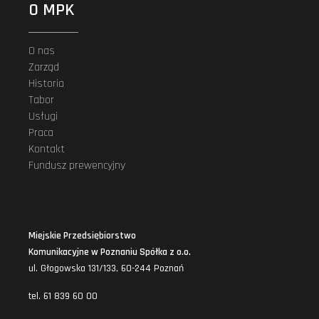
O MPK
O nas
Zarząd
Historia
Tabor
Usługi
Praca
Kontakt
Fundusz prewencyjny
Miejskie Przedsiębiorstwo
Komunikacyjne w Poznaniu Spółka z o.o.
ul. Głogowska 131/133, 60-244 Poznań
tel. 61 839 60 00