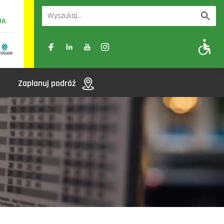
UA
A
A-
A+
Zaplanuj podróż