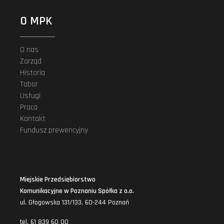
O MPK
O nas
Zarząd
Historia
Tabor
Usługi
Praca
Kontakt
Fundusz prewencyjny
Miejskie Przedsiębiorstwo
Komunikacyjne w Poznaniu Spółka z o.o.
ul. Głogowska 131/133, 60-244 Poznań
tel. 61 839 60 00