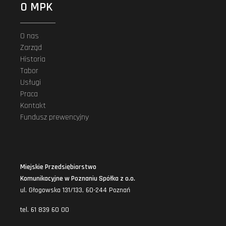
O MPK
O nas
Zarząd
Historia
Tabor
Usługi
Praca
Kontakt
Fundusz prewencyjny
Miejskie Przedsiębiorstwo
Komunikacyjne w Poznaniu Spółka z o.o.
ul. Głogowska 131/133, 60-244 Poznań
tel. 61 839 60 00