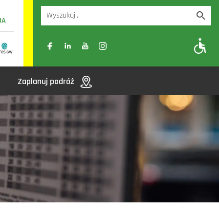
UA
A
A-
A+
Zaplanuj podróż