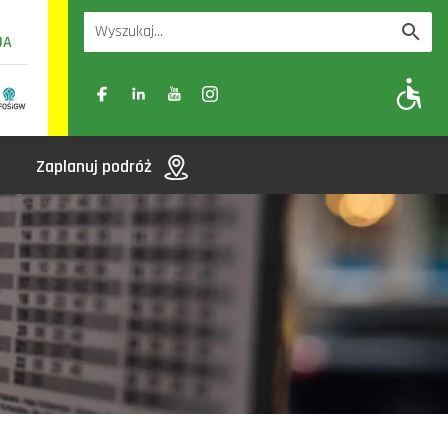
UA
A
A-
A+
Zaplanuj podróż