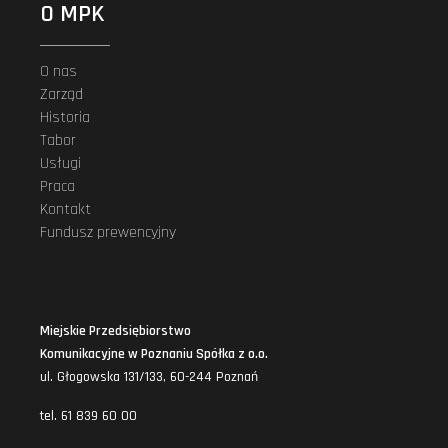
O MPK
O nas
Zarząd
Historia
Tabor
Usługi
Praca
Kontakt
Fundusz prewencyjny
Miejskie Przedsiębiorstwo
Komunikacyjne w Poznaniu Spółka z o.o.
ul. Głogowska 131/133, 60-244 Poznań
tel. 61 839 60 00