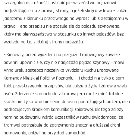
szczególną ostrożność i ustąpić pierwszeństwa pojazdowi
nadjeżdżającemu z prawej strony, a jeżeli skręca w lewo – także
jadącemu z kierunku przeciwnego na wprost lub skręcającemu w
prawo. Tego przepisu nie stosuje się do pojazdu szynowego,
który ma pierwszeństwo w stosunku do innych pojazdów, bez
względu na to, z której strony nadjeżdża.
– Kierowcy, przed wjazdem na przejazd tramwajowy zawsze
powinni upewnić się, czy nie nadjeżdża pojazd szynowy – mówi
Anna Bręk, zastępca naczelnika Wydziału Ruchu Drogowego
Komendy Miejskiej Policji w Poznaniu. – I chodzi nie tylko o sam
fakt przestrzegania przepisów, ale także o życie i zdrowie wielu
osób. Zderzenie samochodu z tramwajem może mieć fatalne
skutki nie tylko w odniesieniu do osób podróżujących autem, ale i
podróżujących środkiem komunikacji zbiorowej. Dlatego zależy
nam na budowaniu wśród uczestników ruchu świadomości, że
tramwaj potrzebuje do zatrzymania znacznie dłuższej drogi
hamowania, aniżeli na przykład samochód.