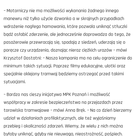
– Motorniczy nie ma możliwości wykonania żadnego innego
manewru niż tylko użycie dzwonka a w skrajnych przypadkach
wdrożenie nagłego hamowania, które pozwala uniknąć stłuczki
bądź osłabić zderzenie, ale jednocześnie doprowadza do tego, że
pasażerowie przewracają się, spadają z siedzeń, uderzają się o
poręcze czy urządzenia, doznając nieraz ciężkich urazów – mówi
Krzysztof Dostatni: – Nasza kampania ma na celu ograniczenie do
minimum takich sytuacji. Poprzez filmy edukacyjne, ulotki oraz
specjalnie oklejony tramwaj będziemy ostrzegać przed takimi
sytuacjami.
– Bardzo nas cieszy inicjatywa MPK Poznań i możliwość
współpracy w zakresie bezpieczeństwa na przejazdach przez
torowiska tramwajowe – mówi Anna Bręk. – Na co dzień bierzemy
udział w działaniach profilaktycznych, ale też wyjaśniamy
przebieg i okoliczności zdarzeń. Wiemy, że wielu z nich można
byłoby uniknąć, gdyby nie nieuwaga, nieostrożność, pośpiech.