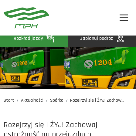
STREFA PASAŻERA
A
A-
A+
STREFA MPK
BIP
Rozkład jazdy
Zaplanuj podróż
KONTAKT
Start
Aktualności
Spółka
Rozejrzyj się i ŻYJ! Zachow...
Rozkład jazdy
Komunikaty
Oferty pracy
Rozejrzyj się i ŻYJ! Zachowaj
DE
EN
UA
ostrożność na przejazdach