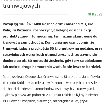
tramwajowych
10.11.2022
Rozejrzyj się i ŻYJ! MPK Poznań oraz Komenda Miejska
Policji w Poznaniu rozpoczynają kolejną odsłonę akcji
profilaktyczno-informacyjnej, tym razem skierowaną do
kierowców samochodów. Kampania ma uświadomić, że
tramwaj
, jadąc z prędkością 50 kilometrów na godzinę, przy
sprzyjających warunkach atmosferycznych zatrzyma się
dopiero po ok. 60 metrach! Jesienią, gdy tory są oblodzone
lub mokre, droga hamowania wydłuża się jeszcze bardziej.
Dąbrowskiego, Głogowska, Grunwaldzka, Starołęcka, Jana Pawła
II i rondo Śródka – to miejsca w Poznaniu, w których najczęściej
dochodzi do zderzeń samochodów osobowych z tramwajami.
Tylko w pierwszym półroczu 2022 roku takich kolizji było niemal
190. Powód? Pośpiech, nieuwaga, roztargnienie. W języku