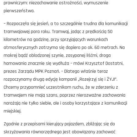
prawniczym: niezachowanie ostrożności, wymuszenie
pierwszeństwa.
– Rozpoczęła się jesień, a to szczególnie trudna dla komunikacji
tramwajowej pora roku. Tramwaj, jadąc z prędkością 50
kilometrów na godzinę, przy sprzyjających warunkach
atmosferycznych zatrzyma się dopiero po ok. 60 metrach. Na
mokrej bądź oblodzonej szynie, zasypanej liśćmi, droga
hamowania znacznie się wydłuża – mówi Krzysztof Dostatni,
prezes Zarządu MPK Poznań. – Dlatego właśnie teraz
rozpoczynamy drugą edycję kampanii „Rozejrzyj się i ŻYJ!”.
Chcemy przypomnieć uczestnikom ruchu, że w zderzeniu z
tramwajem nie mają szans, poprzez nierozważne zachowania
narażają nie tylko siebie, ale i osoby korzystające z komunikacji
miejskiej.
Zgodnie z przepisami kierujący pojazdem, zbliżając się do
skrzyżowania równorzędnego jest obowiązany zachować