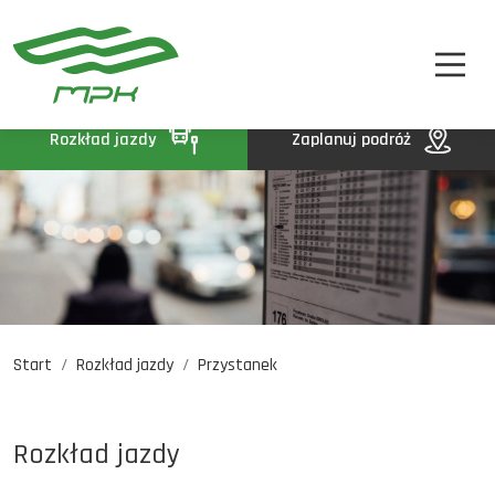
STREFA PASAŻERA
A
A-
A+
STREFA MPK
BIP
Rozkład jazdy
Zaplanuj podróż
KONTAKT
Start
Rozkład jazdy
Przystanek
Rozkład jazdy
Komunikaty
Oferty pracy
Rozkład jazdy
DE
EN
UA