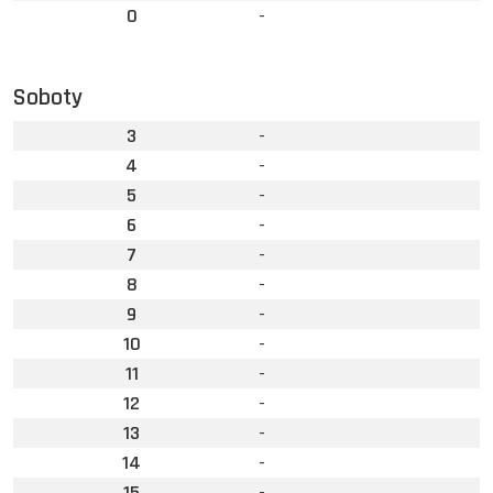
0
-
Soboty
3
-
4
-
5
-
6
-
7
-
8
-
9
-
10
-
11
-
12
-
13
-
14
-
15
-