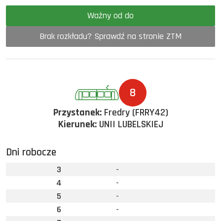
Ważny od do
Brak rozkładu? Sprawdź na stronie ZTM
8
Przystanek:
Fredry (FRRY42)
Kierunek:
UNII LUBELSKIEJ
Dni robocze
3
-
4
-
5
-
6
-