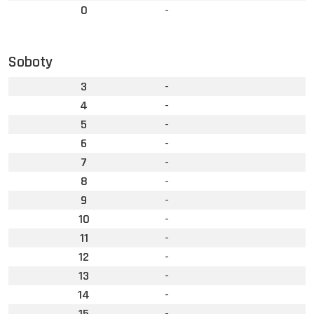
0
-
Soboty
3
-
4
-
5
-
6
-
7
-
8
-
9
-
10
-
11
-
12
-
13
-
14
-
15
-