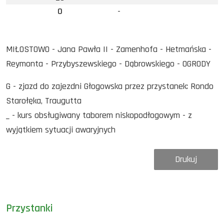
0
-
MIŁOSTOWO - Jana Pawła II - Zamenhofa - Hetmańska -
Reymonta - Przybyszewskiego - Dąbrowskiego - OGRODY
G - zjazd do zajezdni Głogowska przez przystanek: Rondo
Starołęka, Traugutta
_ - kurs obsługiwany taborem niskopodłogowym - z
wyjątkiem sytuacji awaryjnych
Drukuj
Przystanki