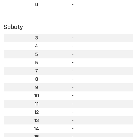
0
-
Soboty
3
-
4
-
5
-
6
-
7
-
8
-
9
-
10
-
11
-
12
-
13
-
14
-
15
-