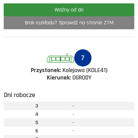
Ważny od do
Brak rozkładu? Sprawdź na stronie ZTM
7
Przystanek:
Kolejowa (KOLE41)
Kierunek:
OGRODY
Dni robocze
3
-
4
-
5
-
6
-