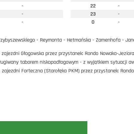
-
22
-
-
23
-
-
0
-
rzybyszewskiego - Reymonta - Hetmańska - Zamenhofa - Jan
o zajezdni Głogowska przez przystanek: Rondo Nowaka-Jezior
sługiwany taborem niskopodłogowym - z wyjątkiem sytuacji a
o zajezdni Forteczna (Starołęka PKM) przez przystanek: Rondo