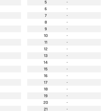
5
-
6
-
7
-
8
-
9
-
10
-
11
-
12
-
13
-
14
-
15
-
16
-
17
-
18
-
19
-
20
-
21
-