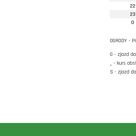
22
23
0
OGRODY - P
G - zjazd d
_ - kurs ob
S - zjazd d