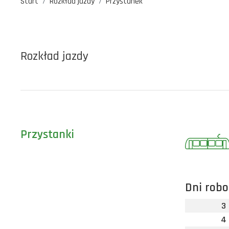
Start
Rozkład jazdy
Przystanek
Rozkład jazdy
Przystanki
Dni robo
3
4