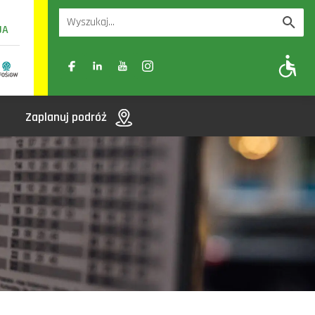
UA
A
A-
A+
Zaplanuj podróż