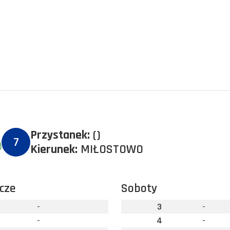
Przystanek:
()
7
Kierunek:
MIŁOSTOWO
cze
Soboty
-
3
-
-
4
-