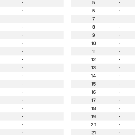
-
5
-
-
6
-
-
7
-
-
8
-
-
9
-
-
10
-
-
11
-
-
12
-
-
13
-
-
14
-
-
15
-
-
16
-
-
17
-
-
18
-
-
19
-
-
20
-
-
21
-