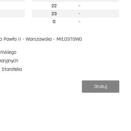
22
-
23
-
0
-
a Pawła II - Warszawska - MIŁOSTOWO
ańskiego
waryjnych
 Starołęka
Drukuj