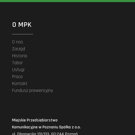
O MPK
O nas
Zarząd
Historia
Tabor
Usługi
Praca
Kontakt
Fundusz prewencyjny
Miejskie Przedsiębiorstwo
Komunikacyjne w Poznaniu Spółka z o.o.
ul. Głogowska 131/133, 60-244 Poznań