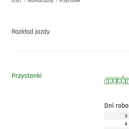
Start
Rozkład jazdy
Przystanek
Rozkład jazdy
Przystanki
Dni robo
3
4