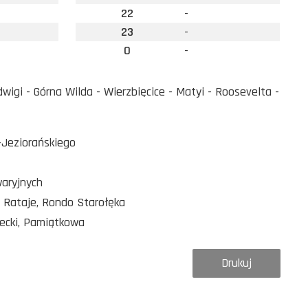
22
-
23
-
0
-
gi - Górna Wilda - Wierzbięcice - Matyi - Roosevelta -
-Jeziorańskiego
waryjnych
o Rataje, Rondo Starołęka
decki, Pamiątkowa
Drukuj