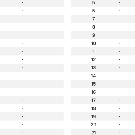
-
5
-
-
6
-
-
7
-
-
8
-
-
9
-
-
10
-
-
11
-
-
12
-
-
13
-
-
14
-
-
15
-
-
16
-
-
17
-
-
18
-
-
19
-
-
20
-
-
21
-