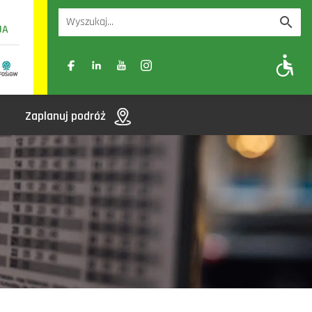
UA
A
A-
A+
Zaplanuj podróż