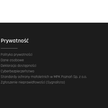
Prywatność
Polityka prywatności
Dane osobowe
Deklaracja dostępności
Cyberbezpieczeństwo
Standardy ochrony małoletnich w MPK Poznań Sp. z o.o.
Zgłoszenie nieprawidłowości (Sygnalista)