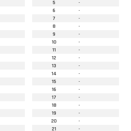
5
-
6
-
7
-
8
-
9
-
10
-
11
-
12
-
13
-
14
-
15
-
16
-
17
-
18
-
19
-
20
-
21
-