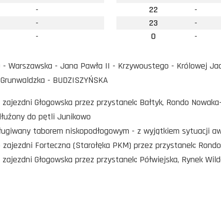
-
22
-
-
23
-
-
0
-
 Warszawska - Jana Pawła II - Krzywoustego - Królowej Jadwi
 Grunwaldzka - BUDZISZYŃSKA
o zajezdni Głogowska przez przystanek: Bałtyk, Rondo Nowaka
dłużony do pętli Junikowo
sługiwany taborem niskopodłogowym - z wyjątkiem sytuacji a
o zajezdni Forteczna (Starołęka PKM) przez przystanek: Rond
o zajezdni Głogowska przez przystanek: Półwiejska, Rynek Wil