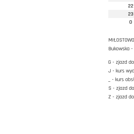
22
23
0
MIŁOSTOWO -
Bukowska -
G - zjazd d
J - kurs wy
_ - kurs ob
S - zjazd d
Z - zjazd d