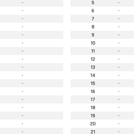
-
5
-
-
6
-
-
7
-
-
8
-
-
9
-
-
10
-
-
11
-
-
12
-
-
13
-
-
14
-
-
15
-
-
16
-
-
17
-
-
18
-
-
19
-
-
20
-
-
21
-