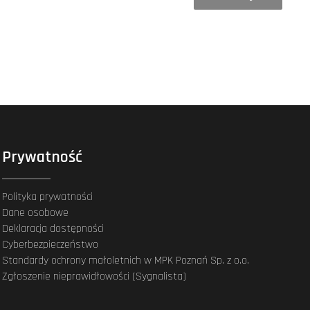
Prywatność
Polityka prywatności
Dane osobowe
Deklaracja dostępności
Cyberbezpieczeństwo
Standardy ochrony małoletnich w MPK Poznań Sp. z o.o.
Zgłoszenie nieprawidłowości (Sygnalista)