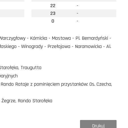
22
-
23
-
0
-
 Warczygłowy - Kórnicka - Mostowa - Pl. Bernardyński -
łaskiego - Winogrady - Przełajowa - Naramowicka - Al.
Starołęka, Traugutta
waryjnych
, Rondo Rataje z pominięciem przystanków: Os. Czecha,
o Żegrze, Rondo Starołęka
Drukuj