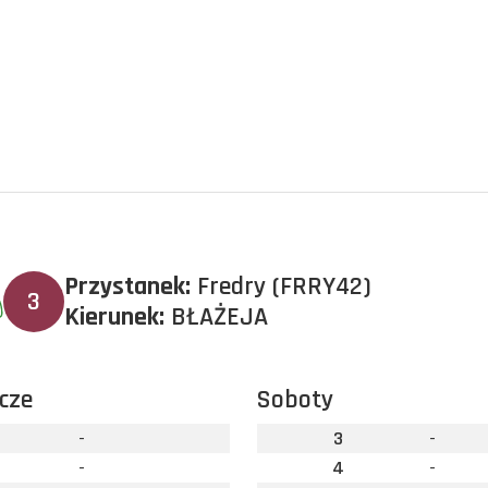
Przystanek:
Fredry (FRRY42)
3
Kierunek:
BŁAŻEJA
cze
Soboty
-
3
-
-
4
-