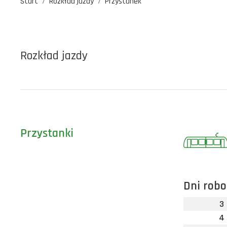
Start
Rozkład jazdy
Przystanek
Rozkład jazdy
Przystanki
Dni robo
3
4