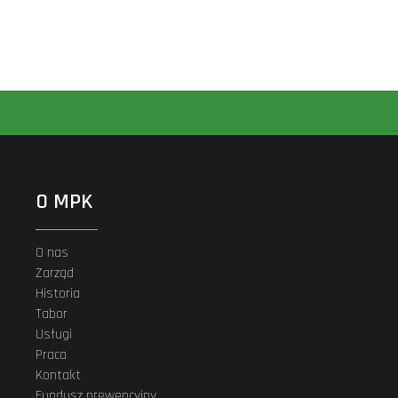
O MPK
O nas
Zarząd
Historia
Tabor
Usługi
Praca
Kontakt
Fundusz prewencyjny