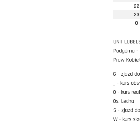
22
23
0
UNII LUBELS
Podgórna - 
Praw Kobie
G - zjazd d
_ - kurs ob
O - kurs re
Os. Lecha
S - zjazd d
W - kurs sk