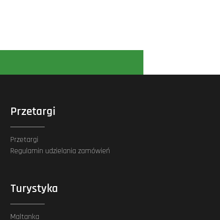
Przetargi
Przetargi
Regulamin udzielania zamówień
Turystyka
Maltanka