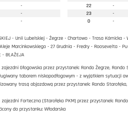
-
22
-
-
23
-
-
0
-
KIEJ - Unii Lubelskiej - Żegrze - Chartowo - Trasa Kórnicka -
Aleje Marcinkowskiego - 27 Grudnia - Fredry - Roosevelta - Pu
t - BŁAŻEJA
o zajezdni Głogowska przez przystanek: Rondo Żegrze, Rondo 
sługiwany taborem niskopodłogowym - z wyjątkiem sytuacji a
alizowany trasą objazdową przez przystanek: Rondo Starołęka
o zajezdni Forteczna (Starołęka PKM) przez przystanek: Rond
rócony do przystanku: Włodarska