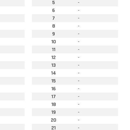
5
-
6
-
7
-
8
-
9
-
10
-
11
-
12
-
13
-
14
-
15
-
16
-
17
-
18
-
19
-
20
-
21
-