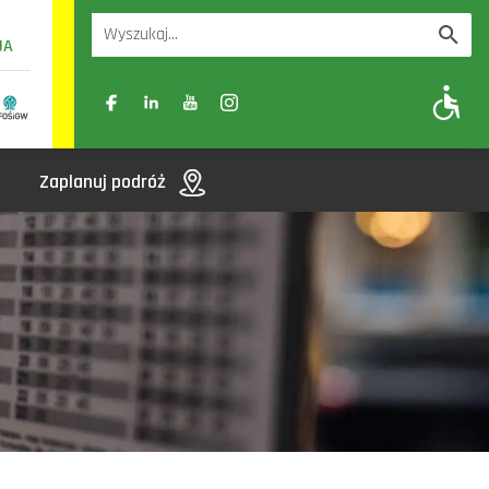
UA
A
A-
A+
Zaplanuj podróż