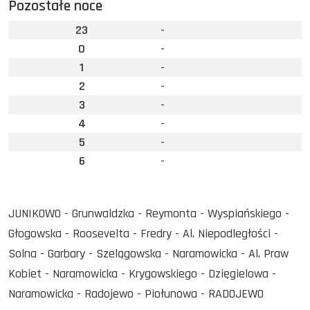
Pozostałe noce
23
-
0
-
1
-
2
-
3
-
4
-
5
-
6
-
JUNIKOWO - Grunwaldzka - Reymonta - Wyspiańskiego -
Głogowska - Roosevelta - Fredry - Al. Niepodległości -
Solna - Garbary - Szelągowska - Naramowicka - Al. Praw
Kobiet - Naramowicka - Krygowskiego - Dzięgielowa -
Naramowicka - Radojewo - Piołunowa - RADOJEWO