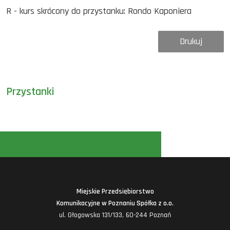
R - kurs skrócony do przystanku: Rondo Kaponiera
Drukuj
Przystanki
Miejskie Przedsiębiorstwo
Komunikacyjne w Poznaniu Spółka z o.o.
ul. Głogowska 131/133, 60-244 Poznań