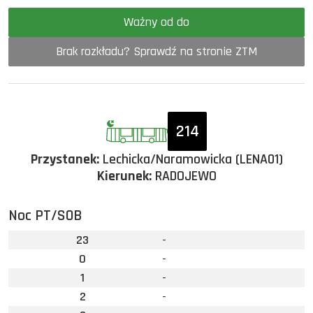
Ważny od do
Brak rozkładu? Sprawdź na stronie ZTM
214
Przystanek:
Lechicka/Naramowicka (LENA01)
Kierunek:
RADOJEWO
Noc PT/SOB
23
-
0
-
1
-
2
-