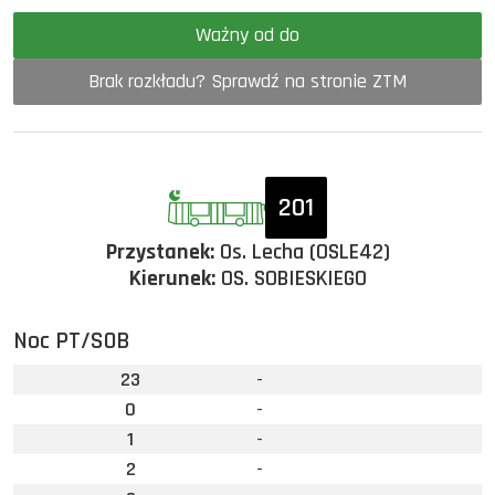
Ważny od do
Brak rozkładu? Sprawdź na stronie ZTM
201
Przystanek:
Os. Lecha (OSLE42)
Kierunek:
OS. SOBIESKIEGO
Noc PT/SOB
23
-
0
-
1
-
2
-