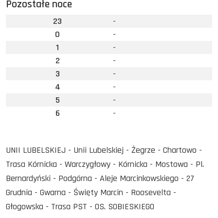
Pozostałe noce
23
-
0
-
1
-
2
-
3
-
4
-
5
-
6
-
UNII LUBELSKIEJ - Unii Lubelskiej - Żegrze - Chartowo -
Trasa Kórnicka - Warczygłowy - Kórnicka - Mostowa - Pl.
Bernardyński - Podgórna - Aleje Marcinkowskiego - 27
Grudnia - Gwarna - Święty Marcin - Roosevelta -
Głogowska - Trasa PST - OS. SOBIESKIEGO