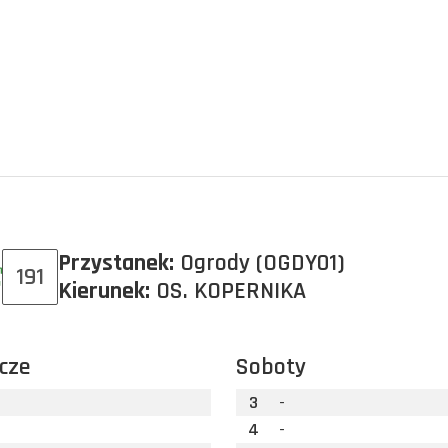
Przystanek:
Ogrody (OGDY01)
191
Kierunek:
OS. KOPERNIKA
cze
Soboty
3
-
4
-