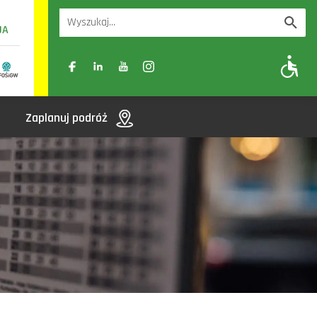
UA
A
A-
A+
Zaplanuj podróż