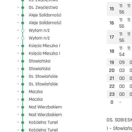
11
11
-
Os. Zwycięstwa
15
56
-
Aleje Solidarności
11
11
16
-
Aleje Solidarności
56
-
Wyłom n/ż
11
11
17
-
Wyłom n/ż
56
-
Księcia Mieszka I
11
11
18
-
Księcia Mieszka I
54
-
Słowiańska
19
09
-
Słowiańska
20
03
-
Os. Słowiańskie
21
00
-
Os. Słowiańskie
22
00
-
Maczka
23
00
-
Maczka
0
-
-
Nad Wierzbakiem
-
Nad Wierzbakiem
OS. SOBIESK
-
Kościelna Tunel
I - Słowiań
-
Kościelna Tunel