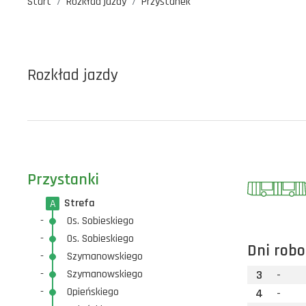
Start
Rozkład jazdy
Przystanek
Rozkład jazdy
Przystanki
Strefa
A
-
Os. Sobieskiego
-
Os. Sobieskiego
Dni robo
-
Szymanowskiego
-
Szymanowskiego
3
-
-
Opieńskiego
4
-