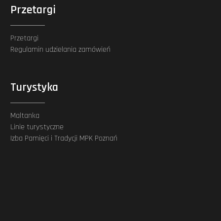
Przetargi
Przetargi
Regulamin udzielania zamówień
Turystyka
Maltanka
Linie turystyczne
Izba Pamięci i Tradycji MPK Poznań