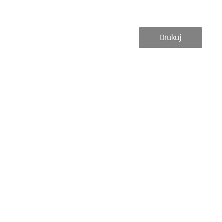
Drukuj