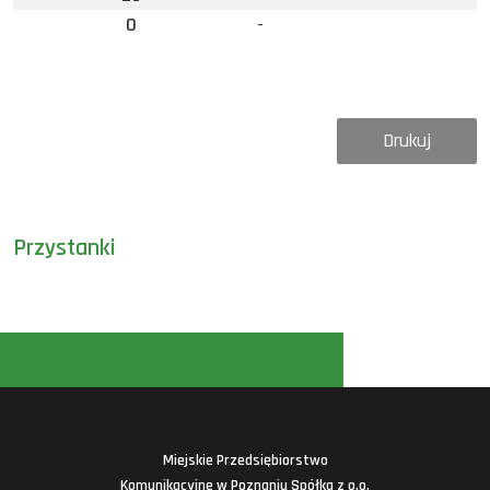
0
-
Drukuj
Przystanki
Miejskie Przedsiębiorstwo
Komunikacyjne w Poznaniu Spółka z o.o.