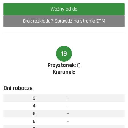
Ważny od do
Brak rozkładu? Sprawdź na stronie ZTM
19
Przystanek:
()
Kierunek:
Dni robocze
3
-
4
-
5
-
6
-