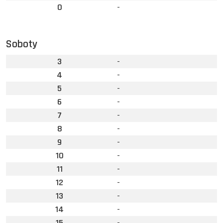
0
-
Soboty
3
-
4
-
5
-
6
-
7
-
8
-
9
-
10
-
11
-
12
-
13
-
14
-
15
-