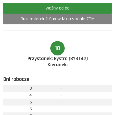
Ważny od do
Brak rozkładu? Sprawdź na stronie ZTM
18
Przystanek:
Bystra (BYST42)
Kierunek:
Dni robocze
3
-
4
-
5
-
6
-