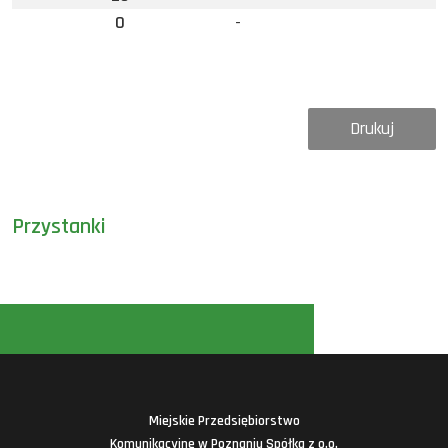
0
-
Drukuj
Przystanki
Miejskie Przedsiębiorstwo
Komunikacyjne w Poznaniu Spółka z o.o.