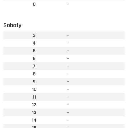
0
-
Soboty
3
-
4
-
5
-
6
-
7
-
8
-
9
-
10
-
11
-
12
-
13
-
14
-
15
-