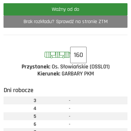
Ważny od do
Brak rozkładu? Sprawdź na stronie ZTM
160
Przystanek:
Os. Słowiańskie (OSSL01)
Kierunek:
GARBARY PKM
Dni robocze
3
-
4
-
5
-
6
-