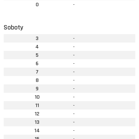
0
-
Soboty
3
-
4
-
5
-
6
-
7
-
8
-
9
-
10
-
11
-
12
-
13
-
14
-
15
-