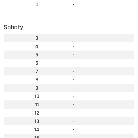
0
-
Soboty
3
-
4
-
5
-
6
-
7
-
8
-
9
-
10
-
11
-
12
-
13
-
14
-
15
-