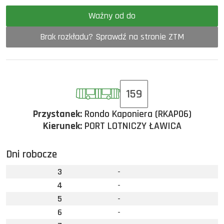
Ważny od do
Brak rozkładu? Sprawdź na stronie ZTM
159
Przystanek:
Rondo Kaponiera (RKAP06)
Kierunek:
PORT LOTNICZY ŁAWICA
Dni robocze
3
-
4
-
5
-
6
-