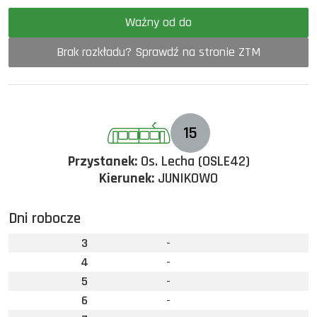
Ważny od do
Brak rozkładu? Sprawdź na stronie ZTM
15
Przystanek:
Os. Lecha (OSLE42)
Kierunek:
JUNIKOWO
Dni robocze
3
-
4
-
5
-
6
-