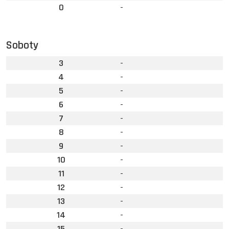
0
-
Soboty
3
-
4
-
5
-
6
-
7
-
8
-
9
-
10
-
11
-
12
-
13
-
14
-
15
-