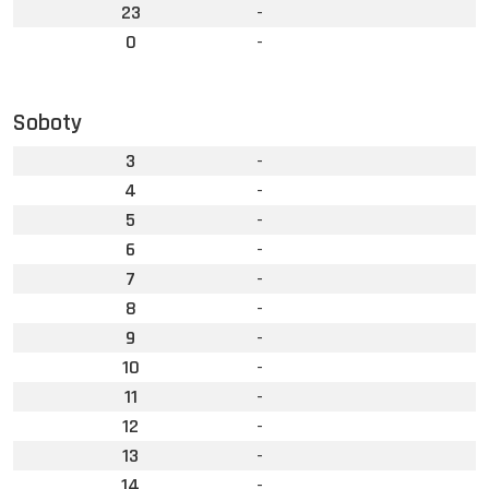
23
-
0
-
Soboty
3
-
4
-
5
-
6
-
7
-
8
-
9
-
10
-
11
-
12
-
13
-
14
-