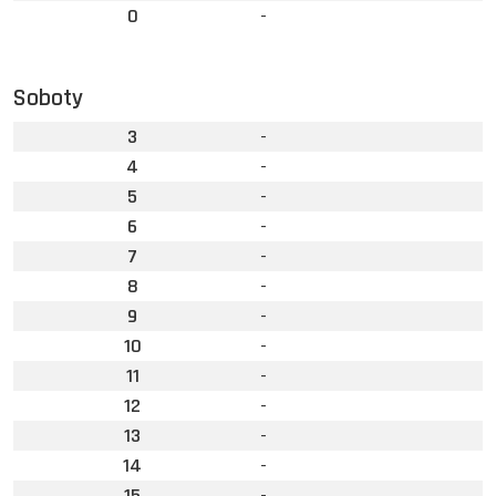
0
-
Soboty
3
-
4
-
5
-
6
-
7
-
8
-
9
-
10
-
11
-
12
-
13
-
14
-
15
-