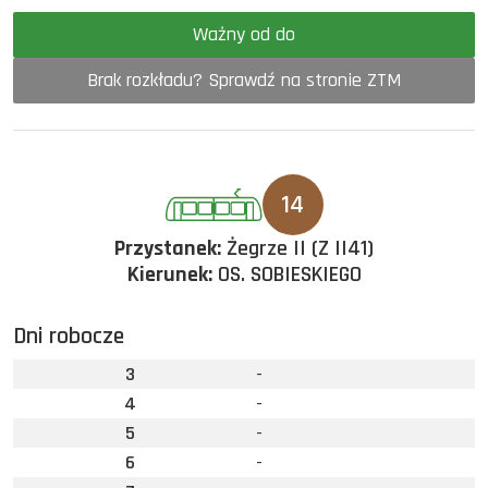
Ważny od do
Brak rozkładu? Sprawdź na stronie ZTM
14
Przystanek:
Żegrze II (Z II41)
Kierunek:
OS. SOBIESKIEGO
Dni robocze
3
-
4
-
5
-
6
-