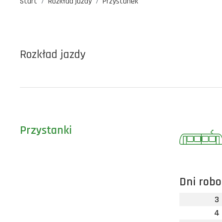
Start
Rozkład jazdy
Przystanek
Rozkład jazdy
Przystanki
Dni robo
3
4