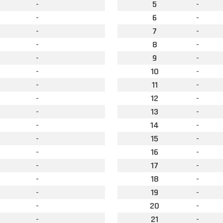
-
5
-
-
6
-
-
7
-
-
8
-
-
9
-
-
10
-
-
11
-
-
12
-
-
13
-
-
14
-
-
15
-
-
16
-
-
17
-
-
18
-
-
19
-
-
20
-
-
21
-