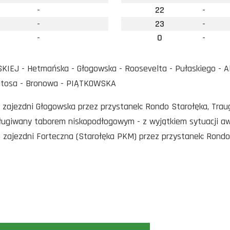
-
22
-
-
23
-
-
0
-
KIEJ - Hetmańska - Głogowska - Roosevelta - Pułaskiego - Al.
Witosa - Bronowa - PIĄTKOWSKA
o zajezdni Głogowska przez przystanek: Rondo Starołęka, Trau
sługiwany taborem niskopodłogowym - z wyjątkiem sytuacji a
o zajezdni Forteczna (Starołęka PKM) przez przystanek: Rondo