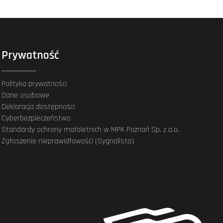
Prywatność
Polityka prywatności
Dane osobowe
Deklaracja dostępności
Cyberbezpieczeństwo
Standardy ochrony małoletnich w MPK Poznań Sp. z o.o.
Zgłoszenie nieprawidłowości (Sygnalista)