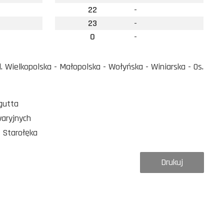
22
-
23
-
0
-
 Wielkopolska - Małopolska - Wołyńska - Winiarska - Os.
gutta
waryjnych
 Starołęka
Drukuj