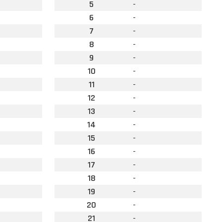
5
-
6
-
7
-
8
-
9
-
10
-
11
-
12
-
13
-
14
-
15
-
16
-
17
-
18
-
19
-
20
-
21
-