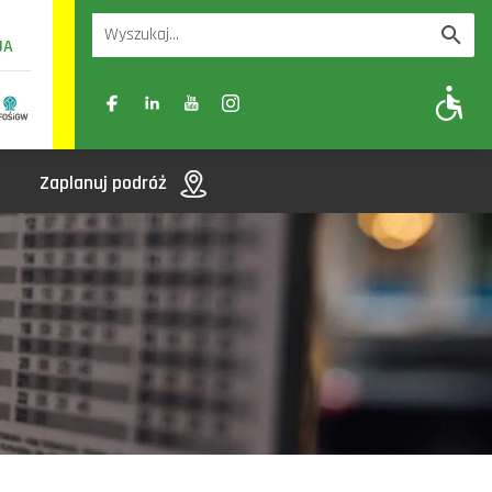
UA
A
A-
A+
Zaplanuj podróż