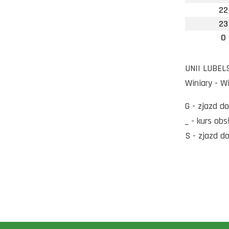
22
23
0
UNII LUBELS
Winiary - 
G - zjazd d
_ - kurs ob
S - zjazd d