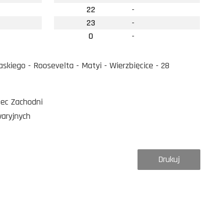
22
-
23
-
0
-
skiego - Roosevelta - Matyi - Wierzbięcice - 28
zec Zachodni
waryjnych
Drukuj