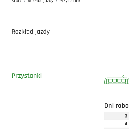
Start
Rozkład jazdy
Przystanek
Rozkład jazdy
Przystanki
Dni robo
3
4