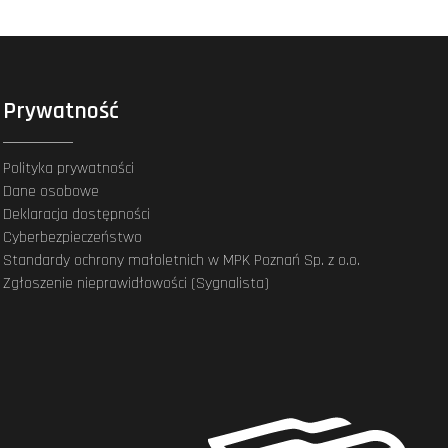
Prywatność
Polityka prywatności
Dane osobowe
Deklaracja dostępności
Cyberbezpieczeństwo
Standardy ochrony małoletnich w MPK Poznań Sp. z o.o.
Zgłoszenie nieprawidłowości (Sygnalista)