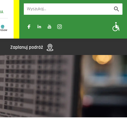
UA
A
A-
A+
Zaplanuj podróż