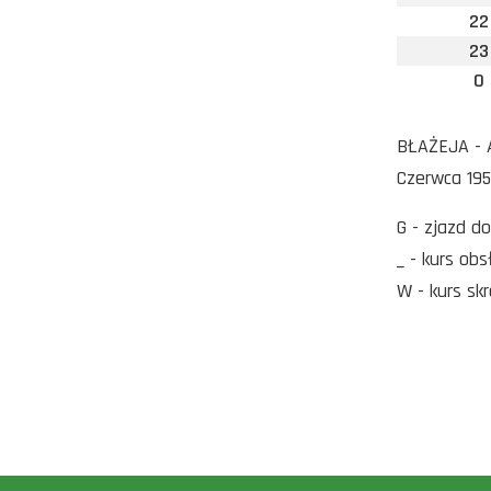
22
23
0
BŁAŻEJA - A
Czerwca 195
G - zjazd d
_ - kurs ob
W - kurs sk