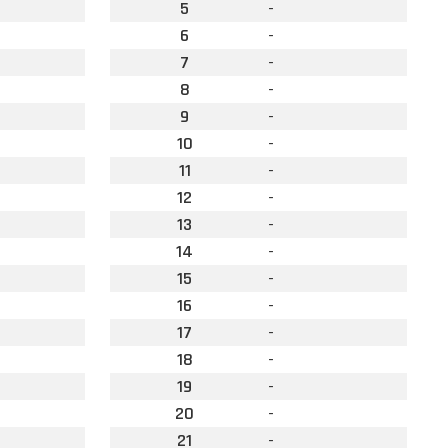
5
-
6
-
7
-
8
-
9
-
10
-
11
-
12
-
13
-
14
-
15
-
16
-
17
-
18
-
19
-
20
-
21
-