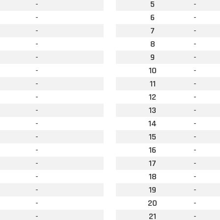
-
5
-
-
6
-
-
7
-
-
8
-
-
9
-
-
10
-
-
11
-
-
12
-
-
13
-
-
14
-
-
15
-
-
16
-
-
17
-
-
18
-
-
19
-
-
20
-
-
21
-