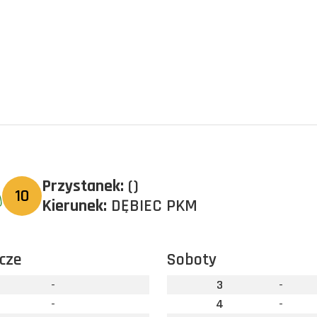
Przystanek:
()
10
Kierunek:
DĘBIEC PKM
cze
Soboty
-
3
-
-
4
-