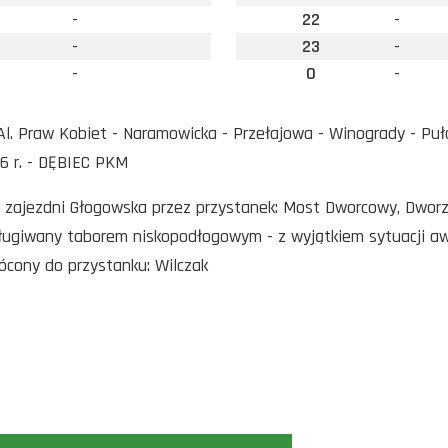
-
22
-
-
23
-
-
0
-
l. Praw Kobiet - Naramowicka - Przełajowa - Winogrady - Puła
6 r. - DĘBIEC PKM
o zajezdni Głogowska przez przystanek: Most Dworcowy, Dwor
sługiwany taborem niskopodłogowym - z wyjątkiem sytuacji a
rócony do przystanku: Wilczak