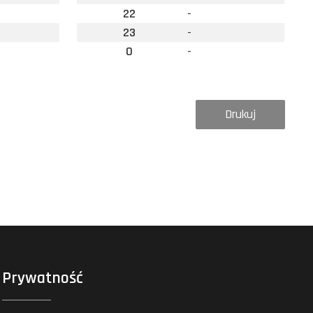
22
-
23
-
0
-
Drukuj
Prywatność