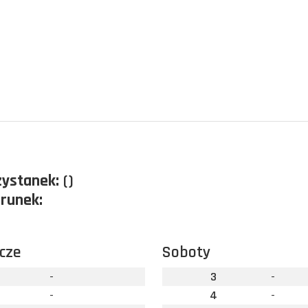
zystanek:
()
erunek:
cze
Soboty
-
3
-
-
4
-