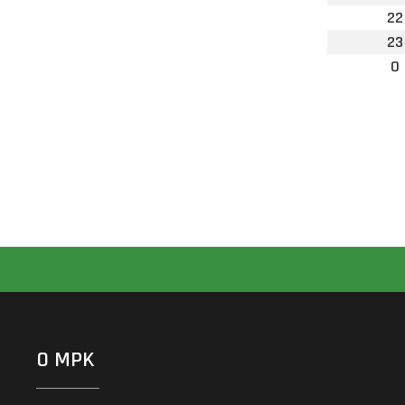
22
23
0
O MPK