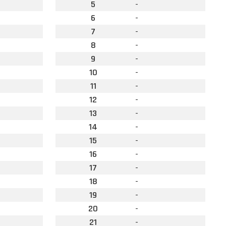
5
-
6
-
7
-
8
-
9
-
10
-
11
-
12
-
13
-
14
-
15
-
16
-
17
-
18
-
19
-
20
-
21
-