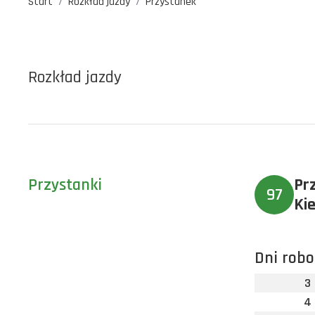
Start
Rozkład jazdy
Przystanek
Rozkład jazdy
Przystanki
Pr
97
Ki
Dni robo
3
4