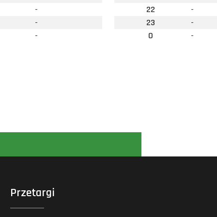
-
22
-
-
23
-
-
0
-
Przetargi