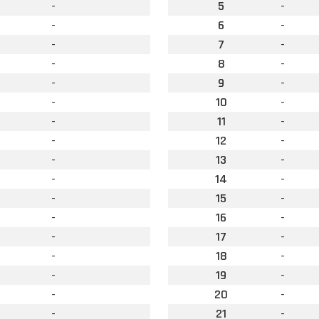
-
5
-
-
6
-
-
7
-
-
8
-
-
9
-
-
10
-
-
11
-
-
12
-
-
13
-
-
14
-
-
15
-
-
16
-
-
17
-
-
18
-
-
19
-
-
20
-
-
21
-