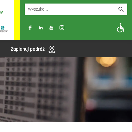
UA
A
A-
A+
Zaplanuj podróż