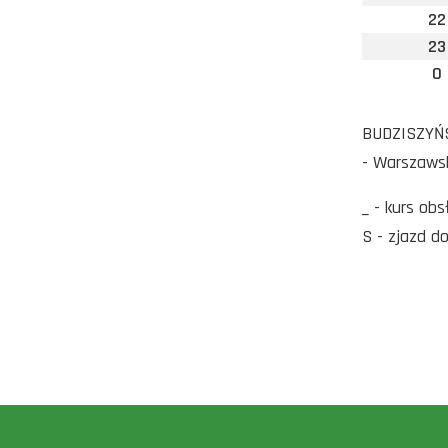
22
23
0
BUDZISZYŃSK
- Warszaws
_ - kurs ob
S - zjazd d