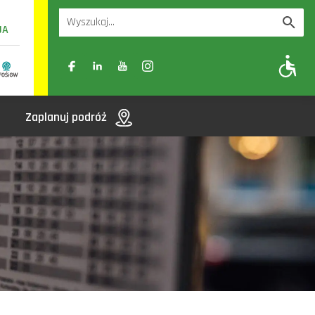
UA
A
A-
A+
Zaplanuj podróż