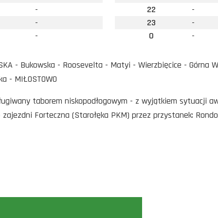
-
22
-
-
23
-
-
0
-
A - Bukowska - Roosevelta - Matyi - Wierzbięcice - Górna Wi
ka - MIŁOSTOWO
sługiwany taborem niskopodłogowym - z wyjątkiem sytuacji a
o zajezdni Forteczna (Starołęka PKM) przez przystanek: Rond