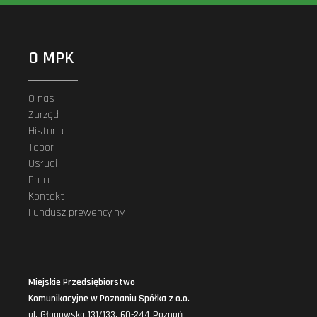
O MPK
O nas
Zarząd
Historia
Tabor
Usługi
Praca
Kontakt
Fundusz prewencyjny
Miejskie Przedsiębiorstwo
Komunikacyjne w Poznaniu Spółka z o.o.
ul. Głogowska 131/133, 60-244 Poznań