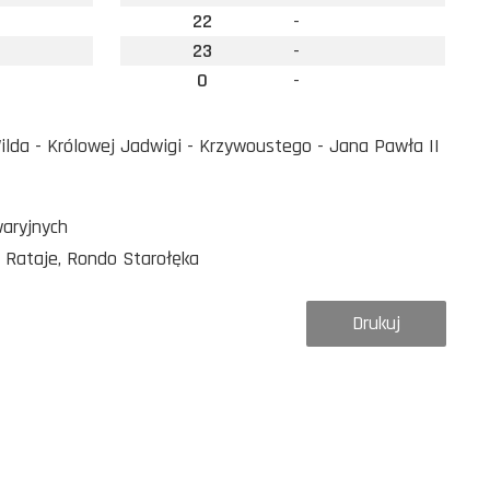
22
-
23
-
0
-
lda - Królowej Jadwigi - Krzywoustego - Jana Pawła II
waryjnych
o Rataje, Rondo Starołęka
Drukuj