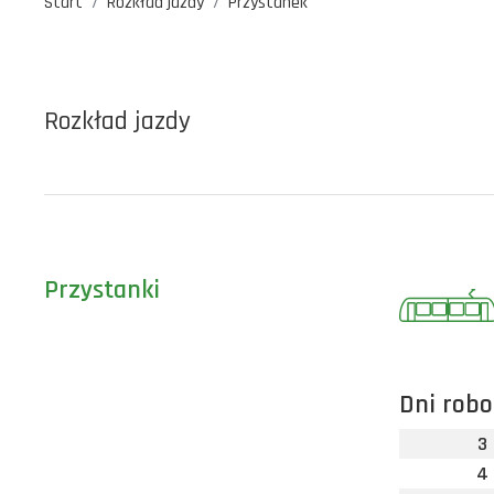
Start
Rozkład jazdy
Przystanek
Rozkład jazdy
Przystanki
Dni robo
3
4