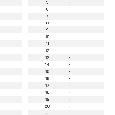
5
-
6
-
7
-
8
-
9
-
10
-
11
-
12
-
13
-
14
-
15
-
16
-
17
-
18
-
19
-
20
-
21
-