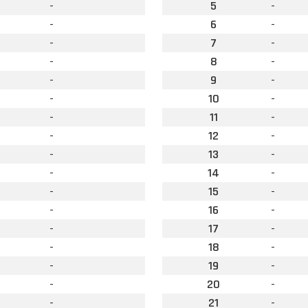
-
5
-
-
6
-
-
7
-
-
8
-
-
9
-
-
10
-
-
11
-
-
12
-
-
13
-
-
14
-
-
15
-
-
16
-
-
17
-
-
18
-
-
19
-
-
20
-
-
21
-