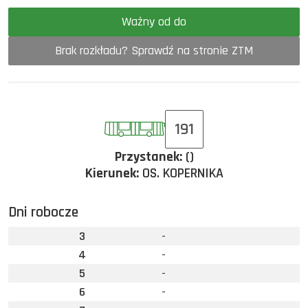
Ważny od do
Brak rozkładu? Sprawdź na stronie ZTM
191
Przystanek:
()
Kierunek:
OS. KOPERNIKA
Dni robocze
3
-
4
-
5
-
6
-