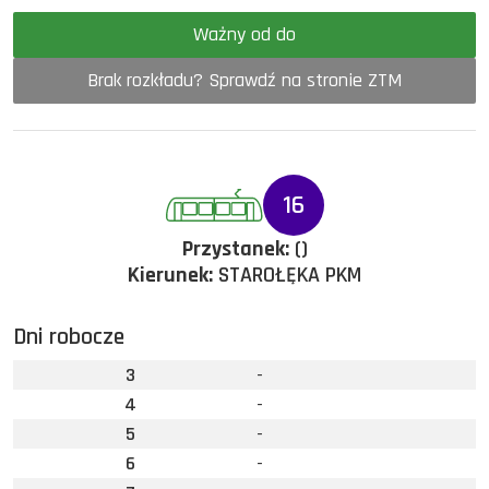
Ważny od do
Brak rozkładu? Sprawdź na stronie ZTM
16
Przystanek:
()
Kierunek:
STAROŁĘKA PKM
Dni robocze
3
-
4
-
5
-
6
-