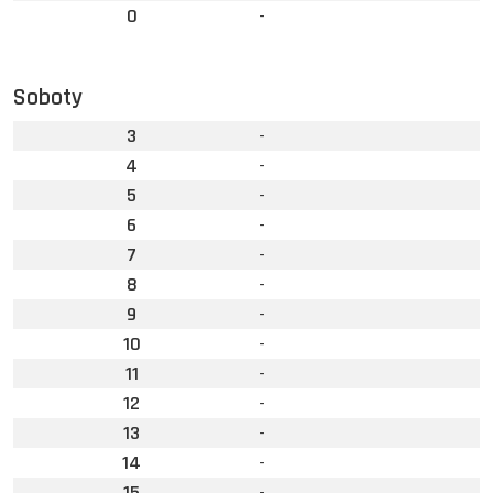
0
-
Soboty
3
-
4
-
5
-
6
-
7
-
8
-
9
-
10
-
11
-
12
-
13
-
14
-
15
-