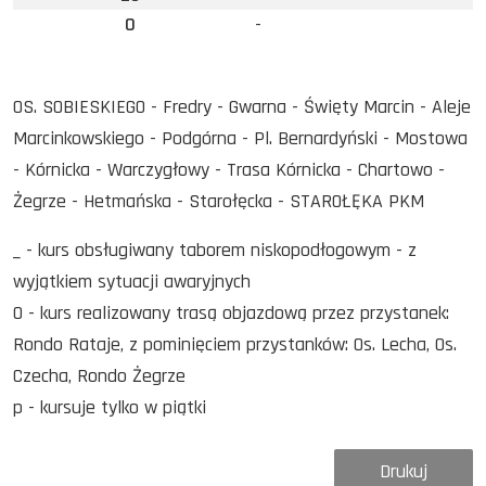
0
-
OS. SOBIESKIEGO - Fredry - Gwarna - Święty Marcin - Aleje
Marcinkowskiego - Podgórna - Pl. Bernardyński - Mostowa
- Kórnicka - Warczygłowy - Trasa Kórnicka - Chartowo -
Żegrze - Hetmańska - Starołęcka - STAROŁĘKA PKM
_ - kurs obsługiwany taborem niskopodłogowym - z
wyjątkiem sytuacji awaryjnych
O - kurs realizowany trasą objazdową przez przystanek:
Rondo Rataje, z pominięciem przystanków: Os. Lecha, Os.
Czecha, Rondo Żegrze
p - kursuje tylko w piątki
Drukuj