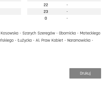
22
-
23
-
0
-
Kosowska - Szarych Szeregów - Obornicka - Mateckiego
skiego - Łużycka - Al. Praw Kobiet - Naramowicka -
Drukuj