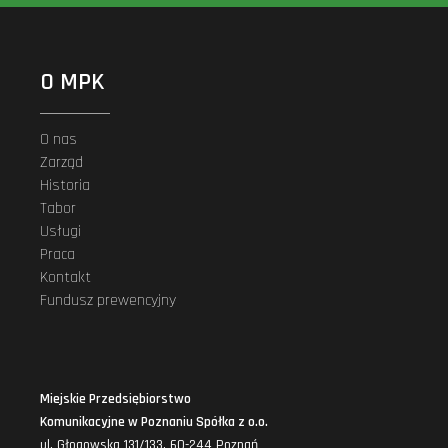
O MPK
O nas
Zarząd
Historia
Tabor
Usługi
Praca
Kontakt
Fundusz prewencyjny
Miejskie Przedsiębiorstwo
Komunikacyjne w Poznaniu Spółka z o.o.
ul. Głogowska 131/133, 60-244 Poznań