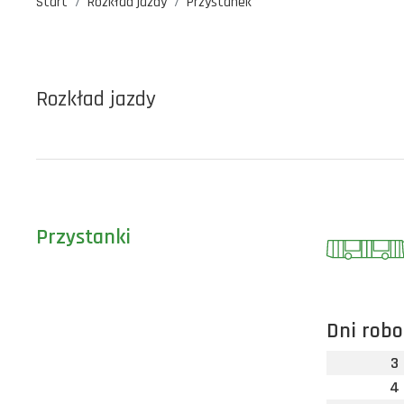
Start
Rozkład jazdy
Przystanek
Rozkład jazdy
Przystanki
Dni robo
3
4