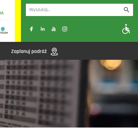
UA
A
A-
A+
Zaplanuj podróż