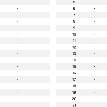
-
5
-
-
6
-
-
7
-
-
8
-
-
9
-
-
10
-
-
11
-
-
12
-
-
13
-
-
14
-
-
15
-
-
16
-
-
17
-
-
18
-
-
19
-
-
20
-
-
21
-