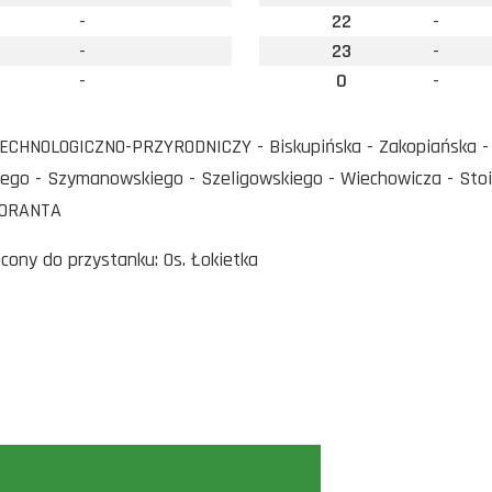
-
22
-
-
23
-
-
0
-
ECHNOLOGICZNO-PRZYRODNICZY - Biskupińska - Zakopiańska - 
iego - Szymanowskiego - Szeligowskiego - Wiechowicza - Stoiń
BORANTA
ócony do przystanku: Os. Łokietka