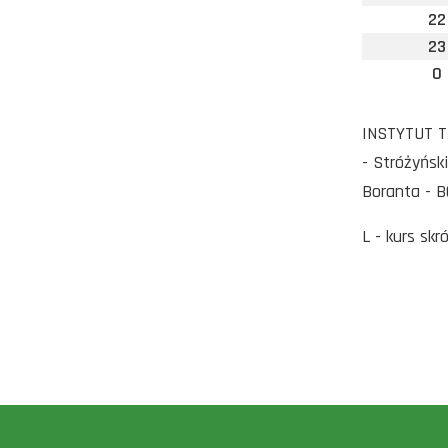
22
23
0
INSTYTUT T
- Stróżyńsk
Boranta - 
L - kurs skr