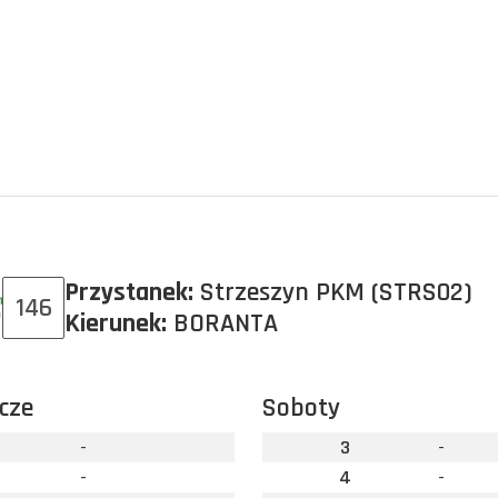
Przystanek:
Strzeszyn PKM (STRS02)
146
Kierunek:
BORANTA
cze
Soboty
-
3
-
-
4
-