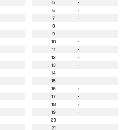
5
-
6
-
7
-
8
-
9
-
10
-
11
-
12
-
13
-
14
-
15
-
16
-
17
-
18
-
19
-
20
-
21
-