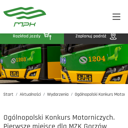
STREFA PASAŻERA
A
A-
A+
STREFA MPK
BIP
Rozkład jazdy
Zaplanuj podróż
KONTAKT
Start
Aktualności
Wydarzenia
Ogólnopolski Konkurs Motorn.
Rozkład jazdy
Komunikaty
Oferty pracy
Ogólnopolski Konkurs Motorniczych.
DE
EN
UA
Pierwsze miejsce dla MZK Gorzów