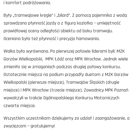
i komfort podróżowania.
Były „tramwajowe kręgle” i „bilard”. Z pomocą pojemnika z wodą
sprawdzano płynność jazdy a z figurą koziołka – umiejętność
prawidłowej oceny odległości obiektu od boku tramwaju.
Oceniana była też płynność i precyzja hamowania.
Walka była wyrównana. Po pierwszej połowie liderami byli: MZK
Gorzów Wielkopolski, MPK Łódź oraz MPK Wrocław. Jednak wiele
zmieniło się w zmaganiach podczas drugiej połowy konkursu.
Ostatecznie miejsca na podium przypadły duetom z MZK Gorzów
Wielkopolski (pierwsze miejsce), Tramwajów Śląskich (drugie
miejsce) i MPK Wrocław (trzecie miejsce). Zawodnicy MPK Poznań
wywalczyli w trakcie Ogólnopolskiego Konkursu Motorniczych
czwarte miejsce.
Wszystkim uczestnikom dziękujemy za udział i zaangażowanie, a
zwycięzcom – gratulujemy!