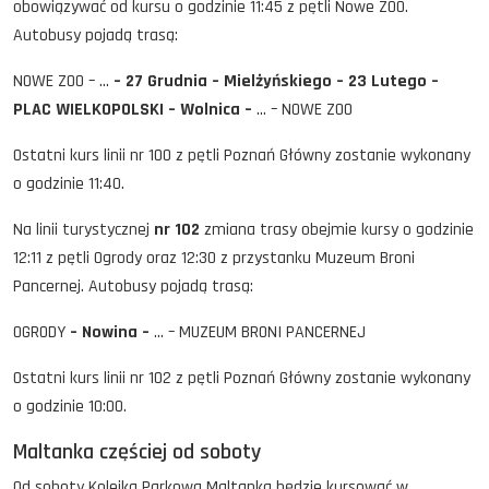
obowiązywać od kursu o godzinie 11:45 z pętli Nowe ZOO.
Autobusy pojadą trasą:
NOWE ZOO – …
– 27 Grudnia – Mielżyńskiego – 23 Lutego –
PLAC WIELKOPOLSKI – Wolnica –
… – NOWE ZOO
Ostatni kurs linii nr 100 z pętli Poznań Główny zostanie wykonany
o godzinie 11:40.
Na linii turystycznej
nr 102
zmiana trasy obejmie kursy o godzinie
12:11 z pętli Ogrody oraz 12:30 z przystanku Muzeum Broni
Pancernej. Autobusy pojadą trasą:
OGRODY
– Nowina –
… – MUZEUM BRONI PANCERNEJ
Ostatni kurs linii nr 102 z pętli Poznań Główny zostanie wykonany
o godzinie 10:00.
Maltanka częściej od soboty
Od soboty Kolejka Parkowa Maltanka będzie kursować w