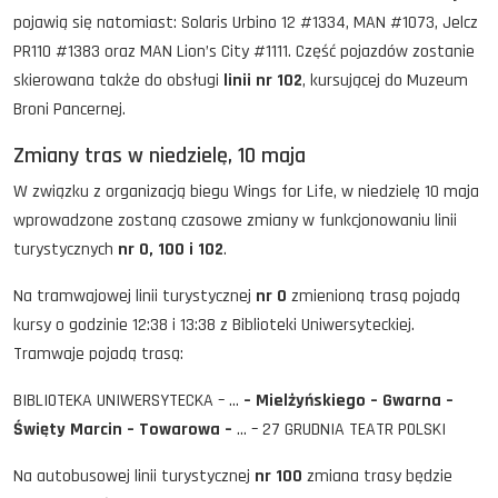
pojawią się natomiast: Solaris Urbino 12 #1334, MAN #1073, Jelcz
PR110 #1383 oraz MAN Lion’s City #1111. Część pojazdów zostanie
skierowana także do obsługi
linii nr 102
, kursującej do Muzeum
Broni Pancernej.
Zmiany tras w niedzielę, 10 maja
W związku z organizacją biegu Wings for Life, w niedzielę 10 maja
wprowadzone zostaną czasowe zmiany w funkcjonowaniu linii
turystycznych
nr 0, 100 i 102
.
Na tramwajowej linii turystycznej
nr 0
zmienioną trasą pojadą
kursy o godzinie 12:38 i 13:38 z Biblioteki Uniwersyteckiej.
Tramwaje pojadą trasą:
BIBLIOTEKA UNIWERSYTECKA – …
– Mielżyńskiego – Gwarna –
Święty Marcin – Towarowa –
… – 27 GRUDNIA TEATR POLSKI
Na autobusowej linii turystycznej
nr 100
zmiana trasy będzie