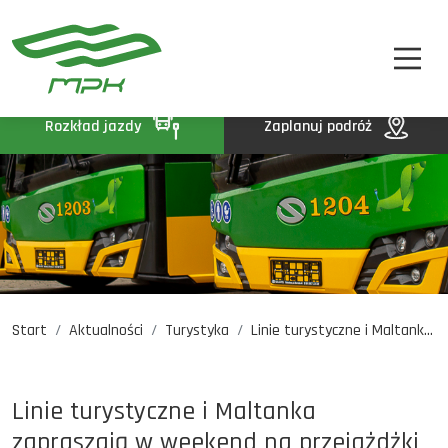
STREFA PASAŻERA
A
A-
A+
STREFA MPK
BIP
Rozkład jazdy
Zaplanuj podróż
KONTAKT
Start
Aktualności
Turystyka
Linie turystyczne i Maltank...
Rozkład jazdy
Komunikaty
Oferty pracy
Linie turystyczne i Maltanka
DE
EN
UA
zapraszają w weekend na przejażdżki