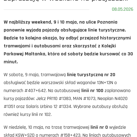
08.05.2026
W najbliższy weekend, 9 i 10 maja, na ulice Poznania
ponownie wyjadą pojazdy obsługujące linie turystyczne.
Będzie to kolejna okazja, by odbyć przejazd historycznymi
tramwajami i autobusami oraz skorzystać z Kolejki
Parkowej Maltanka, która od soboty będzie kursować co 30
minut.
W sobotę, 9 maja, tramwajową
linię turystyczną nr 20
obsługiwać będzie warszawski skład wagonów 13N+13N o
numerach #407+642. Na autobusowej
linii nr 100
zaplanowano
kursy pojazdów: Jelcz PR110 #1383, MAN #1073, Neoplan N4020
#1351 oraz Solaris Urbino 12 #1334. Wybrane autobusy obsłużą
również kursy linii nr 102.
W niedzielę, 10 maja, na trasę tramwajowej
linii nr 0
wyjedzie
skład KSW+S2D o numerach #158+423. Na liniach autobusowych