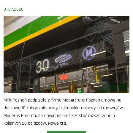
31.07.2026
MPK Poznań podpisało z firmą Modertrans Poznań umowę na
dostawę 10 fabrycznie nowych, jednokierunkowych tramwajów
Moderus Gamma. Zamówienie może zostać rozszerzone o
kolejnych 20 pojazdów. Nowe tra...