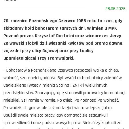
28.06.2026
70. rocznica Poznańskiego Czerwca
1956 roku t
o czas, gdy
składamy hołd bohaterom tamtych dni. W imieniu
MPK
Poznań prezes Krzysztof Dostatni oraz wiceprezes Jerzy
Zalwowski złożyli dziś wiązanki kwiatów pod bramą dawnej
zajezdni przy ulicy Gajowej oraz przy tablicy
upamiętniającej Trzy Tramwajarki.
– Bohaterowie Poznańskiego Czerwca rozpoczęli walkę o chleb,
wolność, szacunek i godność. Byli wśród nich robotnicy zakładów
Cegielskiego (wtedy imienia Stalina), ZNTK i wielu innych
przedsiębiorstw. Znaczącą grupę stanowili pracownicy komunikacji
miejskiej. Szli ramię w ramię. Po chleb. Po godność. Po wolność.
Prowadził ich gniew, ale też nadzieja i wiara w lepsze jutro.
Opuścili swoje miejsca pracy, aby domagać się szacunku i
sprawiedliwości oraz podstawowych praw. Niektórzy zapłacili za