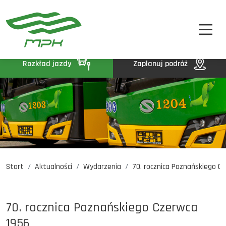
STREFA PASAŻERA
A
A-
A+
STREFA MPK
BIP
Rozkład jazdy
Zaplanuj podróż
KONTAKT
Start
Aktualności
Wydarzenia
70. rocznica Poznańskiego C..
Rozkład jazdy
Komunikaty
Oferty pracy
70. rocznica Poznańskiego Czerwca
DE
EN
UA
1956