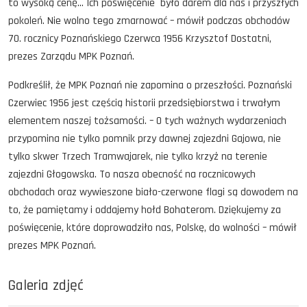
to wysoką cenę… Ich poświęcenie było darem dla nas i przyszłych
pokoleń. Nie wolno tego zmarnować – mówił podczas obchodów
70. rocznicy Poznańskiego Czerwca 1956 Krzysztof Dostatni,
prezes Zarządu MPK Poznań.
Podkreślił, że MPK Poznań nie zapomina o przeszłości. Poznański
Czerwiec 1956 jest częścią historii przedsiębiorstwa i trwałym
elementem naszej tożsamości. – O tych ważnych wydarzeniach
przypomina nie tylko pomnik przy dawnej zajezdni Gajowa, nie
tylko skwer Trzech Tramwajarek, nie tylko krzyż na terenie
zajezdni Głogowska. To nasza obecność na rocznicowych
obchodach oraz wywieszone biało-czerwone flagi są dowodem na
to, że pamiętamy i oddajemy hołd Bohaterom. Dziękujemy za
poświęcenie, które doprowadziło nas, Polskę, do wolności – mówił
prezes MPK Poznań.
Galeria zdjęć