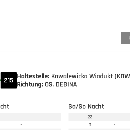
Haltestelle:
Kowalewicka Wiadukt (KOW
215
Richtung:
OS. DĘBINA
cht
Sa/So Nacht
-
23
-
-
0
-