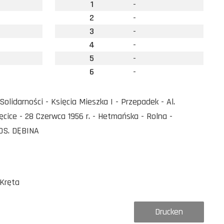
1
-
2
-
3
-
4
-
5
-
6
-
lidarności - Księcia Mieszka I - Przepadek - Al.
ęcice - 28 Czerwca 1956 r. - Hetmańska - Rolna -
 OS. DĘBINA
/Kręta
Drucken