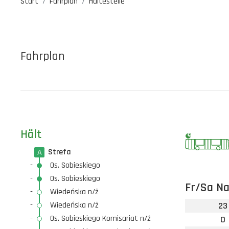
Start
Fahrplan
Haltestelle
Fahrplan
Hält
Strefa
A
-
Os. Sobieskiego
-
Os. Sobieskiego
Fr/Sa Na
-
Wiedeńska n/ż
-
Wiedeńska n/ż
23
-
Os. Sobieskiego Komisariat n/ż
0