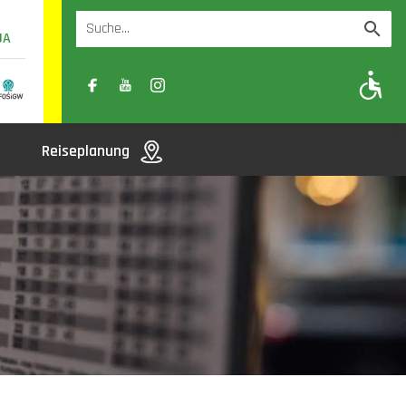
UA
A
A-
A+
Reiseplanung