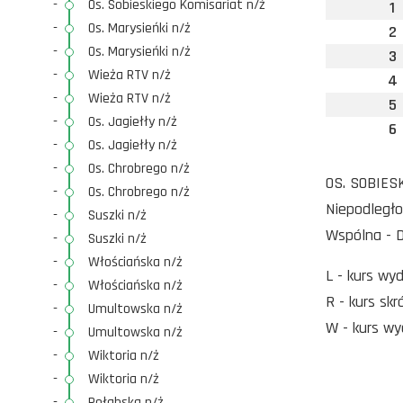
-
Os. Sobieskiego Komisariat n/ż
1
-
Os. Marysieńki n/ż
2
-
Os. Marysieńki n/ż
3
-
Wieża RTV n/ż
4
-
Wieża RTV n/ż
5
-
Os. Jagiełły n/ż
6
-
Os. Jagiełły n/ż
-
Os. Chrobrego n/ż
OS. SOBIESK
-
Os. Chrobrego n/ż
Niepodległo
-
Suszki n/ż
Wspólna - D
-
Suszki n/ż
-
Włościańska n/ż
L - kurs wy
-
Włościańska n/ż
R - kurs sk
-
Umultowska n/ż
W - kurs wy
-
Umultowska n/ż
-
Wiktoria n/ż
-
Wiktoria n/ż
-
Połabska n/ż