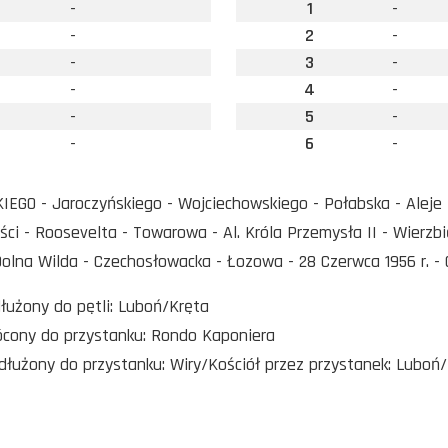
-
1
-
-
2
-
-
3
-
-
4
-
-
5
-
-
6
-
IEGO - Jaroczyńskiego - Wojciechowskiego - Połabska - Aleje So
ści - Roosevelta - Towarowa - Al. Króla Przemysła II - Wierzbi
olna Wilda - Czechosłowacka - Łozowa - 28 Czerwca 1956 r. -
dłużony do pętli: Luboń/Kręta
rócony do przystanku: Rondo Kaponiera
dłużony do przystanku: Wiry/Kościół przez przystanek: Luboń