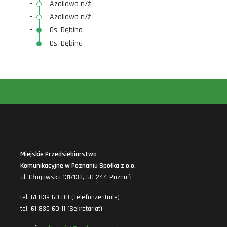
-
Azaliowa n/ż
-
Azaliowa n/ż
-
Os. Dębina
-
Os. Dębina
Miejskie Przedsiębiorstwo
Komunikacyjne w Poznaniu Spółka z o.o.
ul. Głogowska 131/133, 60-244 Poznań
tel. 61 839 60 00 (Telefonzentrale)
tel. 61 839 60 11 (Sekretariat)