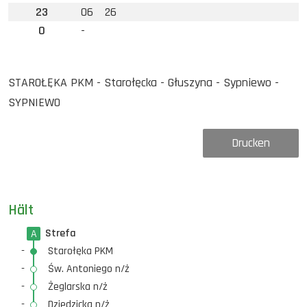
23
06
26
0
-
STAROŁĘKA PKM - Starołęcka - Głuszyna - Sypniewo -
SYPNIEWO
Drucken
Hält
Strefa
A
-
Starołęka PKM
-
Św. Antoniego n/ż
-
Żeglarska n/ż
-
Dziedzicka n/ż