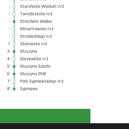
-
Starołęcka Wiadukt n/ż
-
Tarnobrzeska n/ż
-
Starołęka Wielka
-
Klimontowska n/ż
-
Strzeleckiego n/ż
1'
Ożarowska n/ż
3'
Głuszyna
4'
Daszewicka n/ż
5'
Głuszyna Szkoła
6'
Głuszyna OSIR
7'
Park Sypniewskiego n/ż
8'
Sypniewo