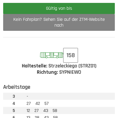
Gültig von bis
Kein Fahrplan? Sehen Sie auf der ZTM-Website
nach
158
Haltestelle:
Strzeleckiego (STRZ01)
Richtung:
SYPNIEWO
Arbeitstage
3
-
4
27
42
57
5
12
27
43
58
6
13
28
43
58