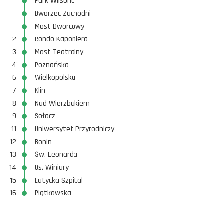
-
Park Wilsona
-
Dworzec Zachodni
-
Most Dworcowy
2'
Rondo Kaponiera
3'
Most Teatralny
4'
Poznańska
6'
Wielkopolska
7'
Klin
8'
Nad Wierzbakiem
9'
Sołacz
11'
Uniwersytet Przyrodniczy
12'
Bonin
13'
Św. Leonarda
14'
Os. Winiary
15'
Lutycka Szpital
16'
Piątkowska