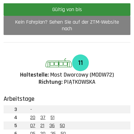
Gültig von bis
Kein Fahrplan? Sehen Sie auf der ZTM-Website
nach
11
Haltestelle:
Most Dworcowy (MODW72)
Richtung:
PIĄTKOWSKA
Arbeitstage
3
-
4
20
37
51
5
07
21
36
50
6
05
20
35
50