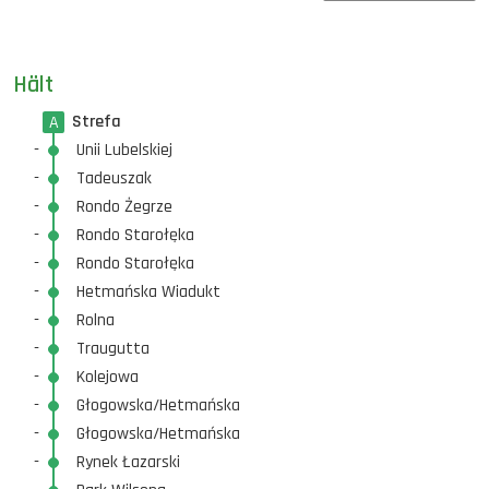
Hält
Strefa
A
-
Unii Lubelskiej
-
Tadeuszak
-
Rondo Żegrze
-
Rondo Starołęka
-
Rondo Starołęka
-
Hetmańska Wiadukt
-
Rolna
-
Traugutta
-
Kolejowa
-
Głogowska/Hetmańska
-
Głogowska/Hetmańska
-
Rynek Łazarski