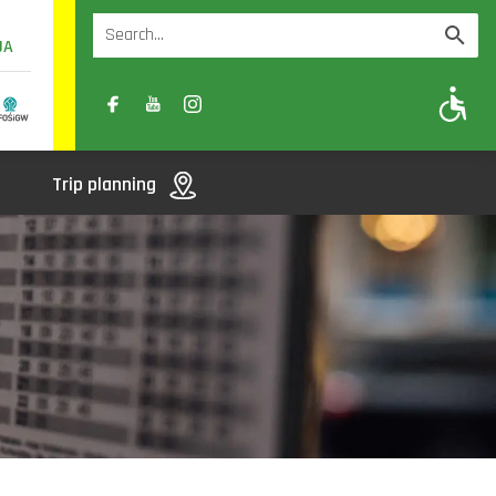
UA
A
A-
A+
Trip planning