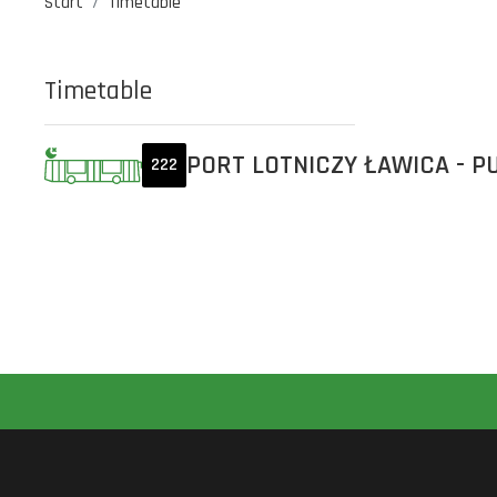
Start
Timetable
Timetable
PORT LOTNICZY ŁAWICA - P
222