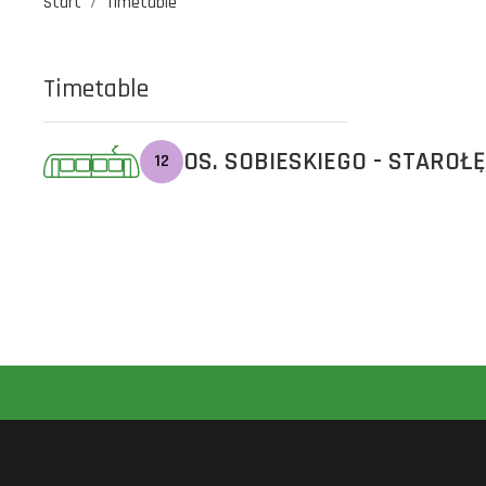
Start
Timetable
Timetable
OS. SOBIESKIEGO - STAROŁ
12