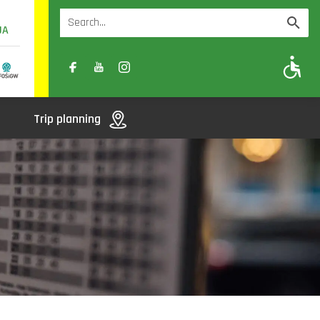
UA
A
A-
A+
Trip planning